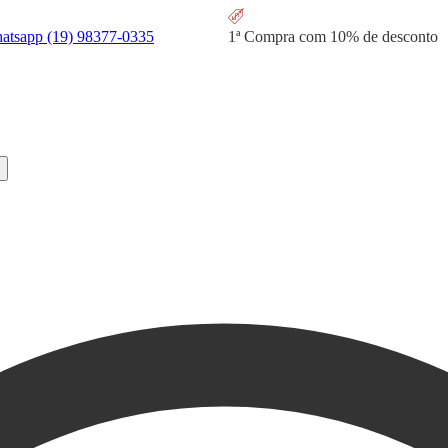
hatsapp
(19) 98377-0335
1ª Compra com
10% de desconto