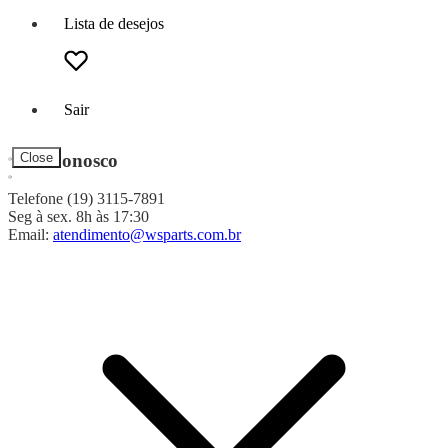
Lista de desejos
Sair
Fale Conosco
Close
Telefone (19) 3115-7891
Seg à sex. 8h às 17:30
Email:
atendimento@wsparts.com.br