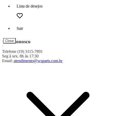
Lista de desejos
Sair
Fale Conosco
Close
Telefone (19) 3115-7891
Seg à sex. 8h às 17:30
Email:
atendimento@wsparts.com.br