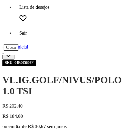
Lista de desejos
Sair
Página inicial
Close
SKU: 04E905602F
VL.IG.GOLF/NIVUS/POLO
1.0 TSI
R$ 202,40
R$ 184,00
ou
em 6x de R$ 30,67 sem juros