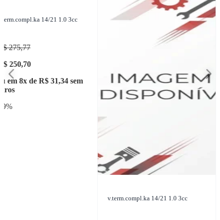
v.term.compl.ka 14/21 1.0 3cc
R$ 275,77
R$ 250,70
ou
em 8x de R$ 31,34 sem
juros
- 9%
v.term.compl.ka 14/21 1.0 3cc