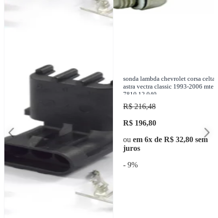
sonda lambda chevrolet corsa celta
ane
astra vectra classic 1993-2006 mte -
7810.12.040
R$ 216,48
R$ 196,80
ou
em 6x de R$ 32,80 sem
juros
- 9%