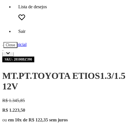
Lista de desejos
Sair
Página inicial
Close
SKU: 28100BZ390
MT.PT.TOYOTA ETIOS1.3/1.5
12V
R$ 1.345,85
R$ 1.223,50
ou
em 10x de R$ 122,35 sem juros