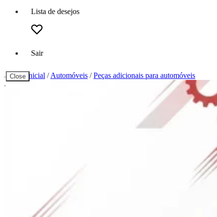
Lista de desejos
Sair
Página inicial
/
Automóveis
/
Peças adicionais para automóveis
Close