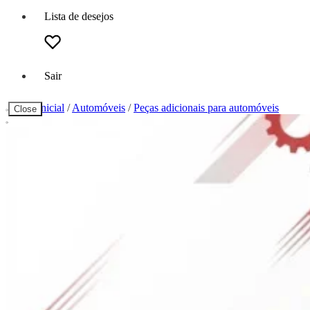
Lista de desejos
Sair
Página inicial
/
Automóveis
/
Peças adicionais para automóveis
Close