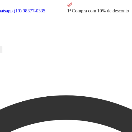
hatsapp
(19) 98377-0335
1ª Compra com
10% de desconto