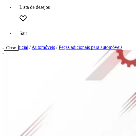
Lista de desejos
Sair
Página inicial
/
Automóveis
/
Peças adicionais para automóveis
Close