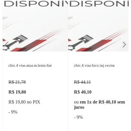
chic.4 vias atua.m.lenta fiat
chic.4 vias bico inj.vectra
R$ 21,78
R$ 44,11
R$ 19,80
R$ 40,10
R$ 19,80 no PIX
ou
em 1x de R$ 40,10 sem
juros
- 9%
- 9%