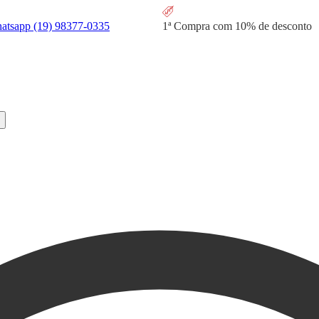
hatsapp
(19) 98377-0335
1ª Compra com
10% de desconto