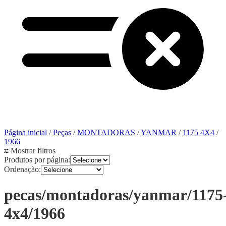
Página inicial
/
Peças
/
MONTADORAS
/
YANMAR
/
1175 4X4
/
1966
Mostrar filtros
Produtos por página:
Ordenação:
pecas/montadoras/yanmar/1175
4x4/1966