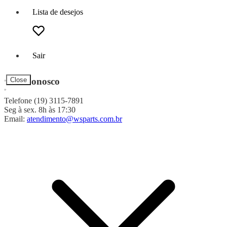
Lista de desejos
Sair
Fale Conosco
Close
Telefone (19) 3115-7891
Seg à sex. 8h às 17:30
Email:
atendimento@wsparts.com.br