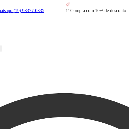
hatsapp
(19) 98377-0335
1ª Compra com
10% de desconto