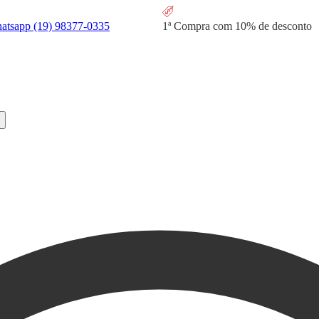
hatsapp
(19) 98377-0335
1ª Compra com
10% de desconto