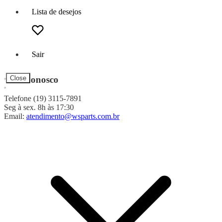
Lista de desejos
Sair
Fale Conosco
Close
Telefone (19) 3115-7891
Seg à sex. 8h às 17:30
Email:
atendimento@wsparts.com.br