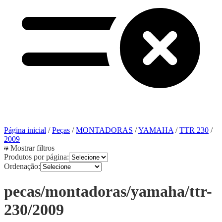
Página inicial
/
Peças
/
MONTADORAS
/
YAMAHA
/
TTR 230
/
2009
Mostrar filtros
Produtos por página:
Ordenação:
pecas/montadoras/yamaha/ttr-
230/2009