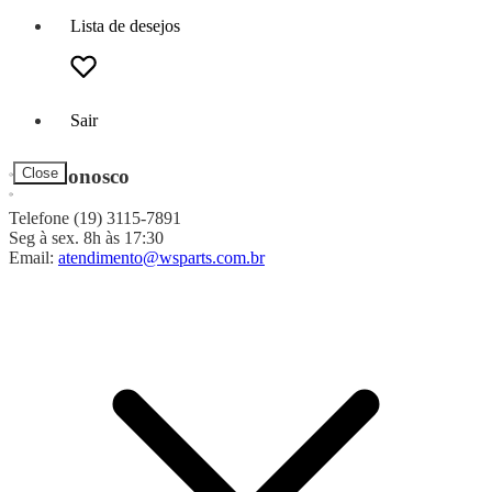
Lista de desejos
Sair
Fale Conosco
Close
Telefone (19) 3115-7891
Seg à sex. 8h às 17:30
Email:
atendimento@wsparts.com.br