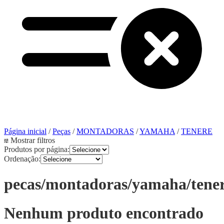
Página inicial
/
Peças
/
MONTADORAS
/
YAMAHA
/
TENERE
Mostrar filtros
Produtos por página:
Ordenação:
pecas/montadoras/yamaha/tene
Nenhum produto encontrado