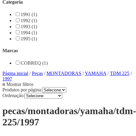
Categoria
1991 (1)
1992 (1)
1993 (1)
1994 (1)
1995 (1)
Marcas
COBREQ (1)
Página inicial
/
Peças
/
MONTADORAS
/
YAMAHA
/
TDM 225
/
1997
Mostrar filtros
Produtos por página:
Ordenação:
pecas/montadoras/yamaha/tdm
225/1997