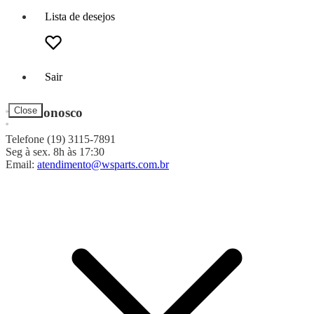
Lista de desejos
Sair
Fale Conosco
Close
Telefone (19) 3115-7891
Seg à sex. 8h às 17:30
Email:
atendimento@wsparts.com.br