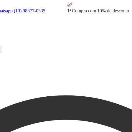
hatsapp
(19) 98377-0335
1ª Compra com
10% de desconto