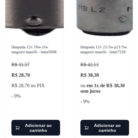
lâmpada 12v 10w r5w
lâmpada 12v 21/5w p21/5w
magneti marelli - lmm5008
magneti marelli - lmm7528
R$ 31,57
R$ 42,13
R$ 28,70
R$ 38,30
R$ 28,70 no PIX
ou
em 1x de R$ 38,30
sem juros
- 9%
- 9%
Adicionar ao
Adicionar ao
carrinho
carrinho