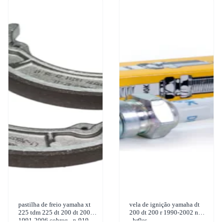
pastilha de freio yamaha xt
vela de ignição yamaha dt
225 tdm 225 dt 200 dt 200 r
200 dt 200 r 1990-2002 ngk
1991-2006 cobreq - n-919
- br9es