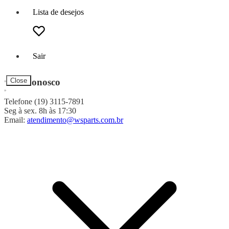
Lista de desejos
Sair
Fale Conosco
Close
Telefone (19) 3115-7891
Seg à sex. 8h às 17:30
Email:
atendimento@wsparts.com.br