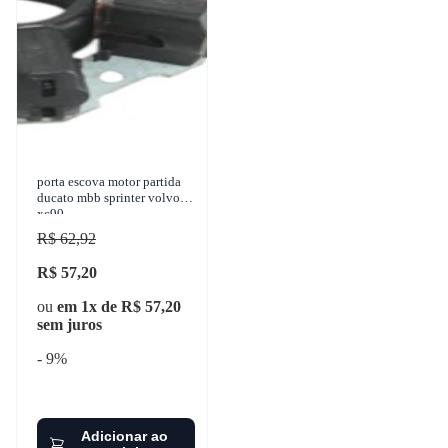
porta escova motor partida
ducato mbb sprinter volvo
xc90
R$ 62,92
R$ 57,20
ou
em 1x de R$ 57,20
sem juros
- 9%
Adicionar ao