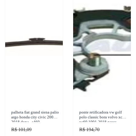
palheta fiat grand siena palio
ponte retificadora vw golf
argo honda city civic 2002-
polo classic bora volvo xc40
2018 dyna - s460
xc60 1991-2018 gauss -
ga1421
R$ 101,09
R$ 194,70