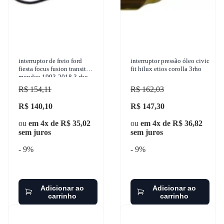
interruptor de freio ford
interruptor pressão óleo civic
fiesta focus fusion transit
fit hilux etios corolla 3rho
mondeo 1993-2018 3-rho -
423
R$ 154,11
R$ 162,03
R$ 140,10
R$ 147,30
ou
em 4x de R$ 35,02
ou
em 4x de R$ 36,82
sem juros
sem juros
- 9%
- 9%
Adicionar ao
Adicionar ao
carrinho
carrinho