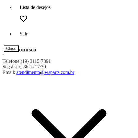
Lista de desejos
Sair
Fale Conosco
Close
Telefone (19) 3115-7891
Seg à sex. 8h às 17:30
Email:
atendimento@wsparts.com.br