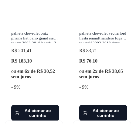
palheta chevrolet onix
palheta chevrolet vectra ford
prisma fiat palio grand siena
fiesta renault sandero logan
vw up 2003-2018 bosch - 3
vw golf 2003-2018 dyna -
397 013 066
s453
R$ 201,41
R$ 83,71
R$ 183,10
R$ 76,10
ou
em 6x de R$ 30,52
ou
em 2x de R$ 38,05
sem juros
sem juros
- 9%
- 9%
Adicionar ao
Adicionar ao
carrinho
carrinho