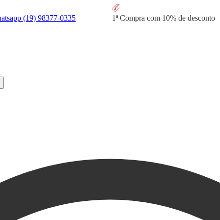
hatsapp
(19) 98377-0335
1ª Compra com
10% de desconto