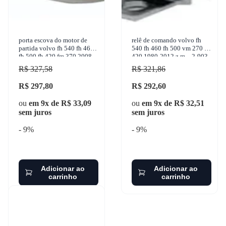
porta escova do motor de
relê de comando volvo fh
partida volvo fh 540 fh 460
540 fh 460 fh 500 vm 270 fh
fh 500 fh 420 fm 370 2008-
420 1980-2012 z.m. - 2-903
2012 unifap - uf-1.181/4
R$ 327,58
R$ 321,86
R$ 297,80
R$ 292,60
ou
em 9x de R$ 33,09
ou
em 9x de R$ 32,51
sem juros
sem juros
- 9%
- 9%
Adicionar ao
Adicionar ao
carrinho
carrinho