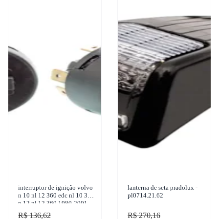
interruptor de ignição volvo
lanterna de seta pradolux -
n 10 nl 12 360 edc nl 10 340
pl0714.21.62
n 12 nl 12 360 1980-2001
marzu - a130
R$ 136,62
R$ 270,16