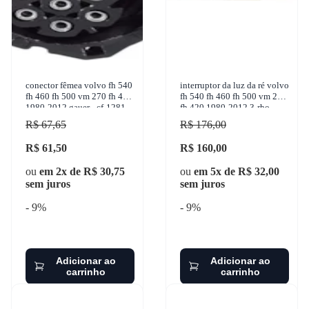
conector fêmea volvo fh 540
interruptor da luz da ré volvo
fh 460 fh 500 vm 270 fh 420
fh 540 fh 460 fh 500 vm 270
1980-2012 gauer - cf-1281
fh 420 1980-2012 3-rho -
4425
R$ 67,65
R$ 176,00
R$ 61,50
R$ 160,00
ou
em 2x de R$ 30,75
ou
em 5x de R$ 32,00
sem juros
sem juros
- 9%
- 9%
Adicionar ao
Adicionar ao
carrinho
carrinho