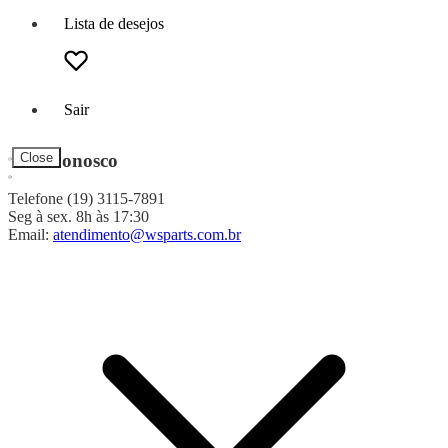
Lista de desejos
Sair
Fale Conosco
Close
Telefone (19) 3115-7891
Seg à sex. 8h às 17:30
Email:
atendimento@wsparts.com.br