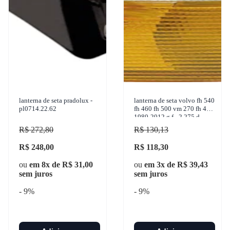
lanterna de seta pradolux -
lanterna de seta volvo fh 540
pl0714.22.62
fh 460 fh 500 vm 270 fh 420
1980-2012 g.f - 2.275.d
R$ 272,80
R$ 130,13
R$ 248,00
R$ 118,30
ou
em 8x de R$ 31,00
ou
em 3x de R$ 39,43
sem juros
sem juros
- 9%
- 9%