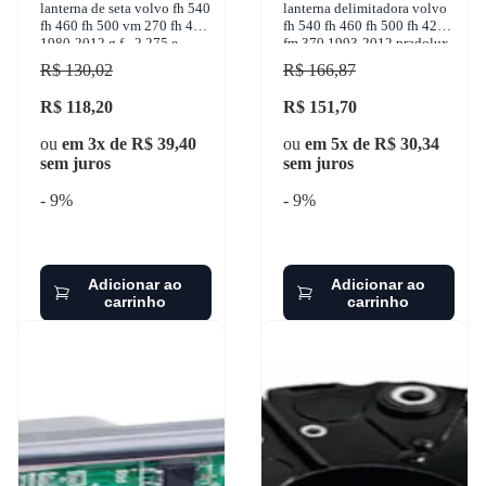
lanterna de seta volvo fh 540
lanterna delimitadora volvo
fh 460 fh 500 vm 270 fh 420
fh 540 fh 460 fh 500 fh 420
1980-2012 g.f - 2.275.e
fm 370 1993-2012 pradolux
- pl0746.24.61
R$ 130,02
R$ 166,87
R$ 118,20
R$ 151,70
ou
em 3x de R$ 39,40
ou
em 5x de R$ 30,34
sem juros
sem juros
- 9%
- 9%
Adicionar ao
Adicionar ao
carrinho
carrinho