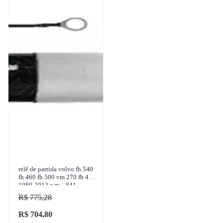
relê de partida volvo fh 540
fh 460 fh 500 vm 270 fh 420
1980-2012 z.m. - 841
R$ 775,28
R$ 704,80