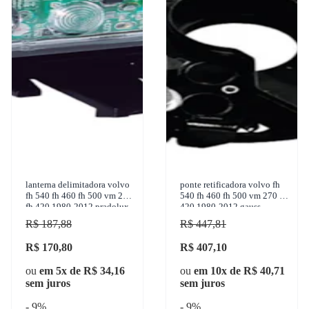
lanterna delimitadora volvo
ponte retificadora volvo fh
fh 540 fh 460 fh 500 vm 270
540 fh 460 fh 500 vm 270 fh
fh 420 1980-2012 pradolux -
420 1980-2012 gauss -
pl0486.00.62
ga1989
R$ 187,88
R$ 447,81
R$ 170,80
R$ 407,10
ou
em 5x de R$ 34,16
ou
em 10x de R$ 40,71
sem juros
sem juros
- 9%
- 9%