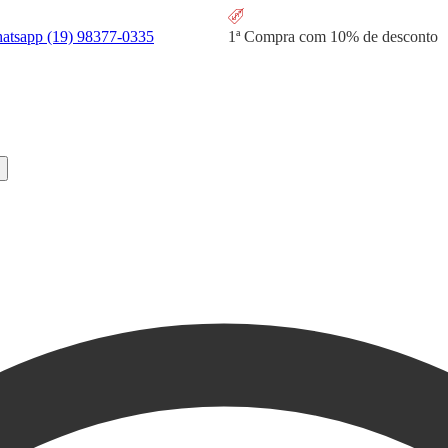
hatsapp
(19) 98377-0335
1ª Compra com
10% de desconto