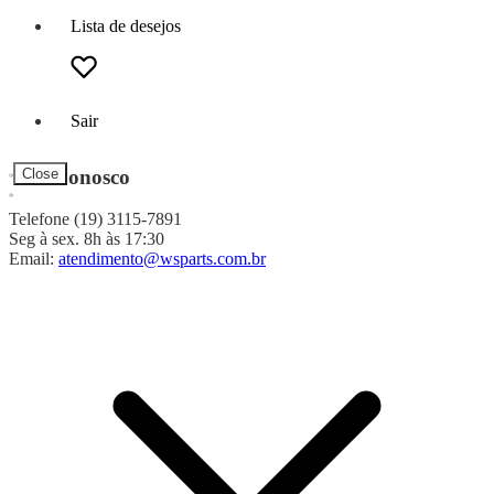
Lista de desejos
Sair
Fale Conosco
Close
Telefone (19) 3115-7891
Seg à sex. 8h às 17:30
Email:
atendimento@wsparts.com.br