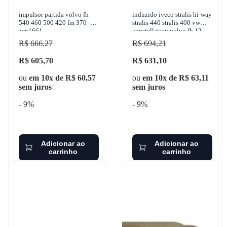
impulsor partida volvo fh
induzido iveco stralis hi-way
540 460 500 420 fm 370 -
stralis 440 stralis 400 vw
zen1661
constellation volvo fh 12
380 1993-2012 z.m. -
R$ 666,27
R$ 694,21
83.890.0
R$ 605,70
R$ 631,10
ou
em 10x de R$ 60,57
ou
em 10x de R$ 63,11
sem juros
sem juros
- 9%
- 9%
Adicionar ao
Adicionar ao
carrinho
carrinho