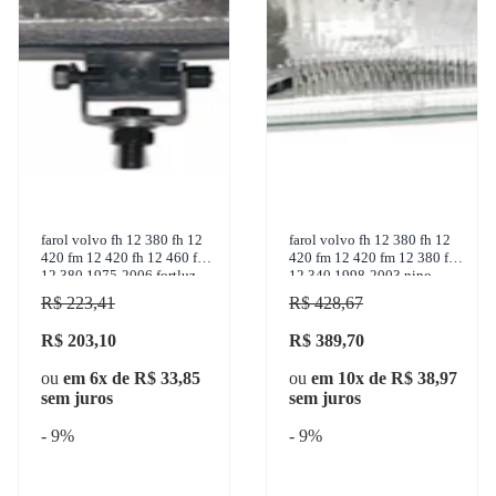
farol volvo fh 12 380 fh 12
farol volvo fh 12 380 fh 12
420 fm 12 420 fh 12 460 fm
420 fm 12 420 fm 12 380 fm
12 380 1975-2006 fortluz -
12 340 1998-2003 nino
580
farois - f-129
R$ 223,41
R$ 428,67
R$ 203,10
R$ 389,70
ou
em 6x de R$ 33,85
ou
em 10x de R$ 38,97
sem juros
sem juros
- 9%
- 9%