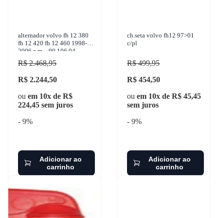
alternador volvo fh 12 380
ch.seta volvo fh12 97>01
fh 12 420 fh 12 460 1998-
c/pl
2006 z.m. - 90.106.04
R$ 2.468,95
R$ 499,95
R$ 2.244,50
R$ 454,50
ou
em 10x de R$
ou
em 10x de R$ 45,45
224,45 sem juros
sem juros
- 9%
- 9%
Adicionar ao
Adicionar ao
carrinho
carrinho