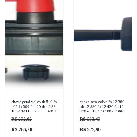
chave geral volvo fh 540 fh
chave seta volvo fh 12 380
460 fh 500 fh 420 fh 12 380
nh 12 380 fh 12 420 fm 12
1993-2011 ospina - 094019
420 nh 12 420 1993-2006
kostal - 10023758
R$ 292,82
R$ 633,49
R$ 266,20
R$ 575,90