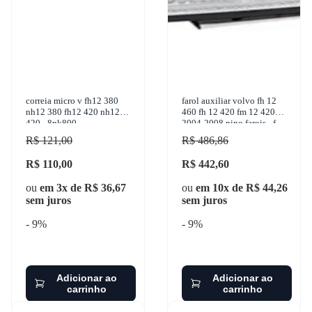
correia micro v fh12 380
farol auxiliar volvo fh 12
nh12 380 fh12 420 nh12
460 fh 12 420 fm 12 420
420 - 8pk800
2004-2008 nino farois - f-
118v
R$ 121,00
R$ 486,86
R$ 110,00
R$ 442,60
ou
em 3x de R$ 36,67
ou
em 10x de R$ 44,26
sem juros
sem juros
- 9%
- 9%
Adicionar ao
Adicionar ao
carrinho
carrinho