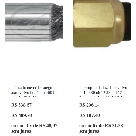
induzido mercedes atego
interruptor da luz da ré volvo
axor volvo fh 540 fh 460 fh
fh 12 380 nh 12 380 nl 12
500 1989-2011 z.m. -
360 edc fh 12 420 nh 12 420
83.130.02
1992-2006 3-rho - 4447
R$ 538,67
R$ 206,14
R$ 489,70
R$ 187,40
ou
em 10x de R$ 48,97
ou
em 6x de R$ 31,23
sem juros
sem juros