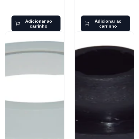
Adicionar ao
Adicionar ao
carrinho
carrinho