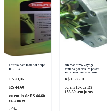
aditivo para radiador delphi -
alternador vw voyage
rl10013
santana gol saveiro passat
1974-1999 multi qualita -
mq0581
R$ 49,06
R$ 1.583,01
R$ 44,60
ou
em 10x de R$
158,30 sem juros
ou
em 1x de R$ 44,60
sem juros
- 9%