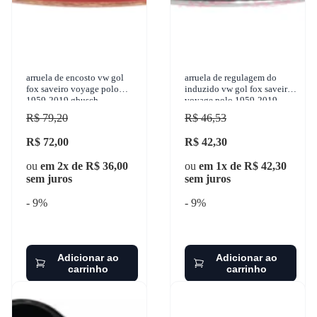
arruela de encosto vw gol
arruela de regulagem do
fox saveiro voyage polo
induzido vw gol fox saveiro
1959-2019 gbusch -
voyage polo 1959-2019
32353lea
gbusch - 31197
R$ 79,20
R$ 46,53
R$ 72,00
R$ 42,30
ou
em 2x de R$ 36,00
ou
em 1x de R$ 42,30
sem juros
sem juros
- 9%
- 9%
Adicionar ao
Adicionar ao
carrinho
carrinho