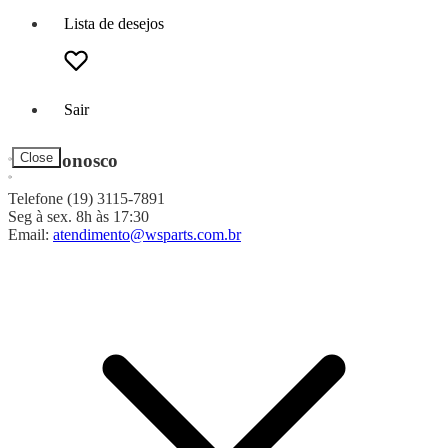
Lista de desejos
Sair
Fale Conosco
Close
Telefone (19) 3115-7891
Seg à sex. 8h às 17:30
Email:
atendimento@wsparts.com.br