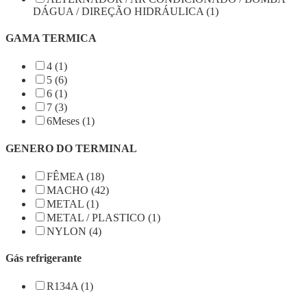
DÁGUA / DIREÇÃO HIDRÁULICA (1)
GAMA TERMICA
4 (1)
5 (6)
6 (1)
7 (3)
6Meses (1)
GENERO DO TERMINAL
FÊMEA (18)
MACHO (42)
METAL (1)
METAL / PLASTICO (1)
NYLON (4)
Gás refrigerante
R134A (1)