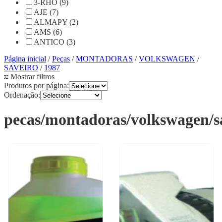
3-RHO (9)
AJE (7)
ALMAPY (2)
AMS (6)
ANTICO (3)
Página inicial
/
Peças
/
MONTADORAS
/
VOLKSWAGEN
/
SAVEIRO
/
1987
Mostrar filtros
Produtos por página:
Ordenação:
pecas/montadoras/volkswagen/s