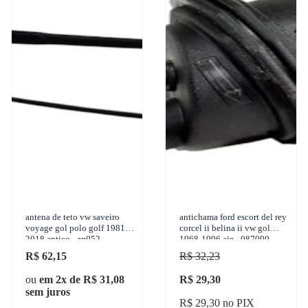
antena de teto vw saveiro
antichama ford escort del rey
voyage gol polo golf 1981-
corcel ii belina ii vw gol
2018 antico - an052
1968-1996 aje - 087090
R$ 62,15
R$ 32,23
ou
em 2x de R$ 31,08
R$ 29,30
sem juros
R$ 29,30 no PIX