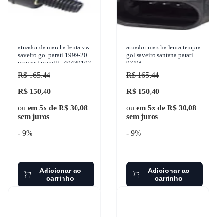
atuador da marcha lenta vw
atuador marcha lenta tempra
saveiro gol parati 1999-2005
gol saveiro santana parati
magneti marelli - 40439102
97/98
R$ 165,44
R$ 165,44
R$ 150,40
R$ 150,40
ou
em 5x de R$ 30,08
ou
em 5x de R$ 30,08
sem juros
sem juros
- 9%
- 9%
Adicionar ao
Adicionar ao
carrinho
carrinho