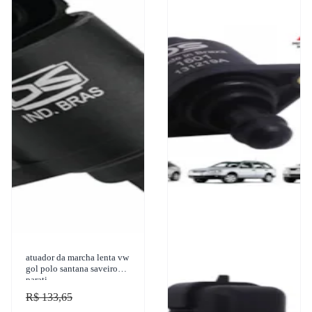
atuador da marcha lenta vw
gol polo santana saveiro
parati
R$ 133,65