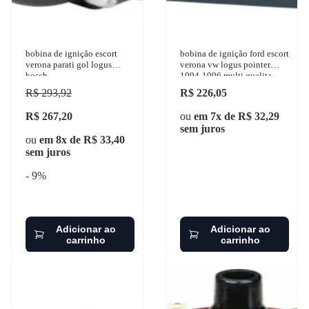
bobina de ignição escort
bobina de ignição ford escort
verona parati gol logus
verona vw logus pointer
bosch
1994-1996 multi qualita -
at0290
R$ 293,92
R$ 226,05
R$ 267,20
ou
em 7x de R$ 32,29
sem juros
ou
em 8x de R$ 33,40
sem juros
- 9%
Adicionar ao
Adicionar ao
carrinho
carrinho