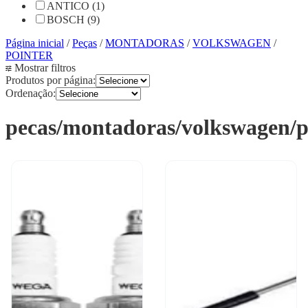
ANTICO (1)
BOSCH (9)
Página inicial
/
Peças
/
MONTADORAS
/
VOLKSWAGEN
/
POINTER
Mostrar filtros
Produtos por página:
Ordenação:
pecas/montadoras/volkswagen/p