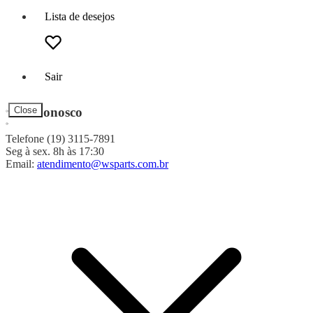
Lista de desejos
Sair
Fale Conosco
Close
Telefone (19) 3115-7891
Seg à sex. 8h às 17:30
Email:
atendimento@wsparts.com.br