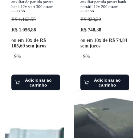
auxiliar de partida power
auxiliar partida power bank
bank 12v start 300 osram -
portátil 12v 200 osram -
obsl300
obsl200
R$ 1.162,55
R$ 823,22
R$ 1.056,86
R$ 748,38
ou
em 10x de R$
ou
em 10x de R$ 74,84
105,69 sem juros
sem juros
- 9%
- 9%
Adicionar ao
Adicionar ao
carrinho
carrinho