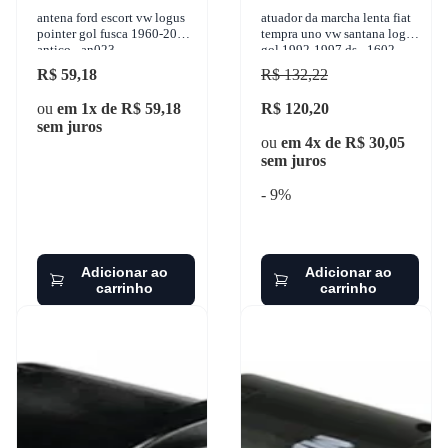
antena ford escort vw logus
atuador da marcha lenta fiat
pointer gol fusca 1960-2016
tempra uno vw santana logus
antico - an023
gol 1992-1997 ds - 1602
R$ 59,18
R$ 132,22
ou
em 1x de R$ 59,18
R$ 120,20
sem juros
ou
em 4x de R$ 30,05
sem juros
- 9%
Adicionar ao
Adicionar ao
carrinho
carrinho