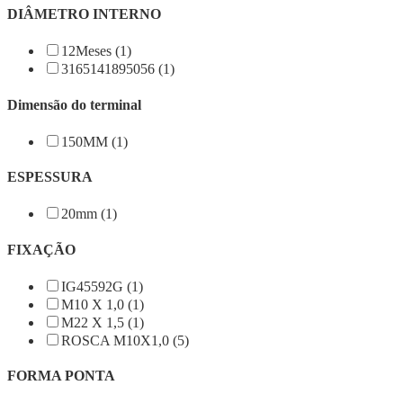
DIÂMETRO INTERNO
12Meses (1)
3165141895056 (1)
Dimensão do terminal
150MM (1)
ESPESSURA
20mm (1)
FIXAÇÃO
IG45592G (1)
M10 X 1,0 (1)
M22 X 1,5 (1)
ROSCA M10X1,0 (5)
FORMA PONTA