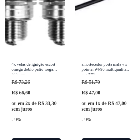
4x velas de ignição escort
amortecedor porta mala vw
omega doblo palio wega
pointer 94/96 multiqualita
lr15yvc
apx0396
R$ 73,26
R$ 51,70
R$ 66,60
R$ 47,00
ou
em 2x de R$ 33,30
ou
em 1x de R$ 47,00
sem juros
sem juros
- 9%
- 9%