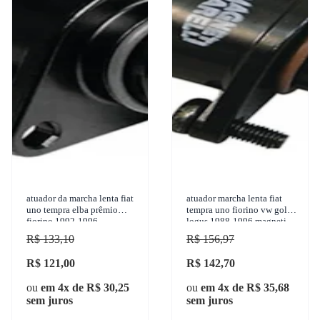
atuador da marcha lenta fiat
atuador marcha lenta fiat
uno tempra elba prêmio
tempra uno fiorino vw gol
fiorino 1992-1996
logus 1988-1996 magneti
continental - atu00801r
marelli - 40380202
R$ 133,10
R$ 156,97
R$ 121,00
R$ 142,70
ou
em 4x de R$ 30,25
ou
em 4x de R$ 35,68
sem juros
sem juros