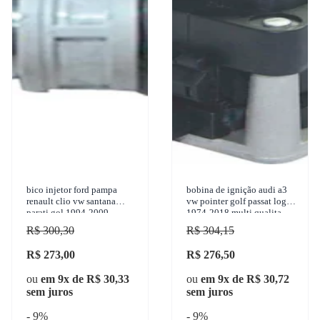
bico injetor ford pampa
bobina de ignição audi a3
renault clio vw santana
vw pointer golf passat logus
parati gol 1994-2009
1974-2018 multi qualita -
magneti marelli - 50100202
at0213
R$ 300,30
R$ 304,15
R$ 273,00
R$ 276,50
ou
em 9x de R$ 30,33
ou
em 9x de R$ 30,72
sem juros
sem juros
- 9%
- 9%