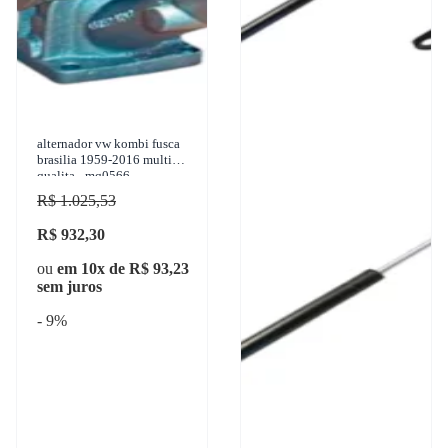
alternador vw kombi fusca
brasilia 1959-2016 multi
qualita - mq0566
R$ 1.025,53
R$ 932,30
ou
em 10x de R$ 93,23
sem juros
- 9%