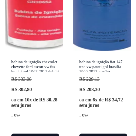
bobina de ignição chevrolet
bobina de ignição fiat 147
chevette ford escort vw fusca
uno vw parati gol brasilia
kombi gol 1967-2011 delphi
1960-2012 marflex -
- gn10652
9220081054
R$ 333,08
R$ 229,13
R$ 302,80
R$ 208,30
ou
em 10x de R$ 30,28
ou
em 6x de R$ 34,72
sem juros
sem juros
- 9%
- 9%