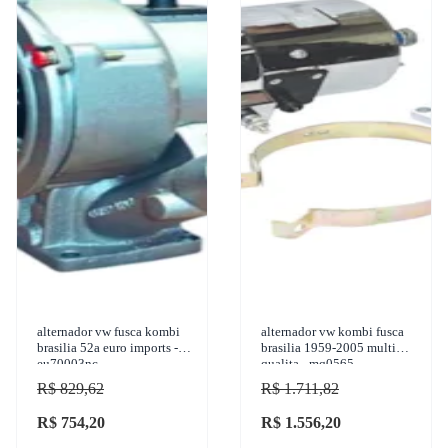
alternador vw fusca kombi
alternador vw kombi fusca
brasilia 52a euro imports -
brasilia 1959-2005 multi
eu70003nc
qualita - mq0565
R$ 829,62
R$ 1.711,82
R$ 754,20
R$ 1.556,20