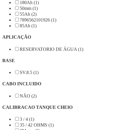
180Ah (1)
50mm (1)
55Ah (2)
7896562101926 (1)
85Ah (1)
APLICAÇÃO
RESERVATORIO DE ÁGUA (1)
BASE
SV.8.5 (1)
CABO INCLUIDO
NÃO (2)
CALIBRACAO TANQUE CHEIO
3 / 4 (1)
35 / 42 OHMS (1)