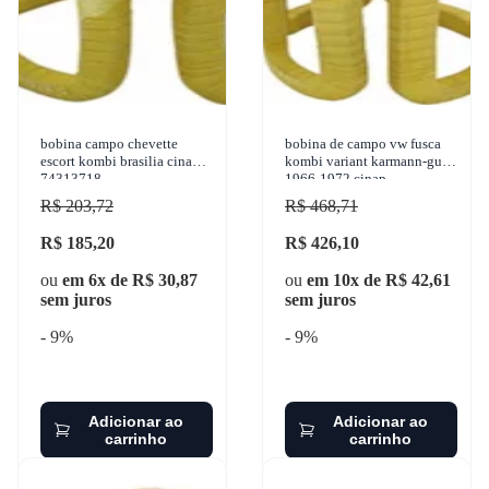
bobina campo chevette
bobina de campo vw fusca
escort kombi brasilia cinap
kombi variant karmann-guia
74313718
1966-1972 cinap -
74613718
R$ 203,72
R$ 468,71
R$ 185,20
R$ 426,10
ou
em 6x de R$ 30,87
ou
em 10x de R$ 42,61
sem juros
sem juros
- 9%
- 9%
Adicionar ao
Adicionar ao
carrinho
carrinho