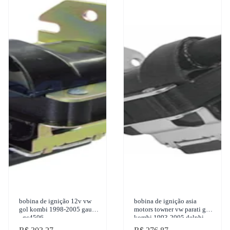
bobina de ignição 12v vw
bobina de ignição asia
gol kombi 1998-2005 gauss
motors towner vw parati gol
- gc4506
kombi 1993-2005 delphi -
ce10104