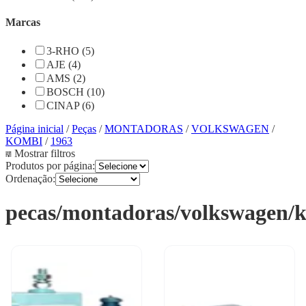
Marcas
3-RHO (5)
AJE (4)
AMS (2)
BOSCH (10)
CINAP (6)
Página inicial
/
Peças
/
MONTADORAS
/
VOLKSWAGEN
/
KOMBI
/
1963
Mostrar filtros
Produtos por página:
Ordenação:
pecas/montadoras/volkswagen/