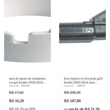
anel de ajuste do rolamento
bico injetor vw fox polo golf
vw gol kombi 1959-2014
kombi 2005-2014 euro
gbusch - 39476
imports - 10632
R$ 17,82
R$ 206,58
R$ 16,20
R$ 187,80
R$ 16,20 no PIX
ou
em 6x de R$ 31,30