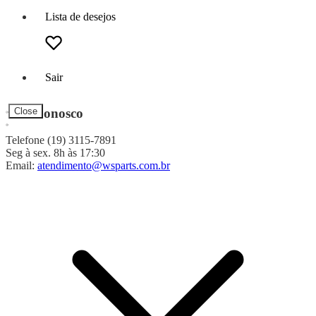
Lista de desejos
Sair
Fale Conosco
Close
Telefone (19) 3115-7891
Seg à sex. 8h às 17:30
Email:
atendimento@wsparts.com.br