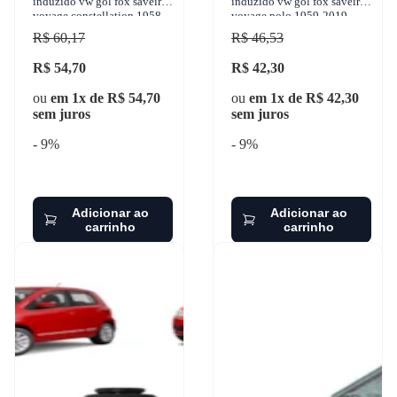
induzido vw gol fox saveiro
induzido vw gol fox saveiro
voyage constellation 1958-
voyage polo 1959-2019
2019 gbusch - 31687
gbusch - 31197
R$ 60,17
R$ 46,53
R$ 54,70
R$ 42,30
ou
em 1x de R$ 54,70
ou
em 1x de R$ 42,30
sem juros
sem juros
- 9%
- 9%
Adicionar ao
Adicionar ao
carrinho
carrinho