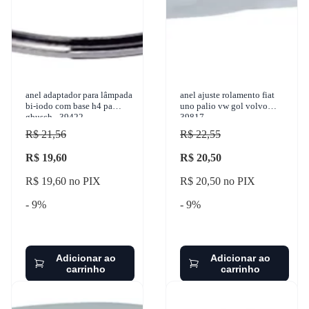
anel adaptador para lâmpada
anel ajuste rolamento fiat
bi-iodo com base h4 pa
uno palio vw gol volvo
gbusch - 39422
39817
R$ 21,56
R$ 22,55
R$ 19,60
R$ 20,50
R$ 19,60 no PIX
R$ 20,50 no PIX
- 9%
- 9%
Adicionar ao
Adicionar ao
carrinho
carrinho