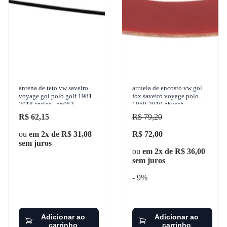
antena de teto vw saveiro
arruela de encosto vw gol
voyage gol polo golf 1981-
fox saveiro voyage polo
2018 antico - an052
1959-2019 gbusch -
32353lea
R$ 62,15
R$ 79,20
ou
em 2x de R$ 31,08
R$ 72,00
sem juros
ou
em 2x de R$ 36,00
sem juros
- 9%
Adicionar ao
Adicionar ao
carrinho
carrinho