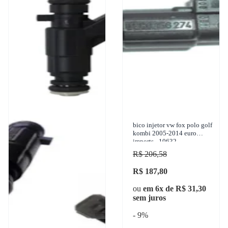
bico injetor vw fox polo golf
kombi 2005-2014 euro
imports - 10632
R$ 206,58
R$ 187,80
ou
em 6x de R$ 31,30
sem juros
- 9%