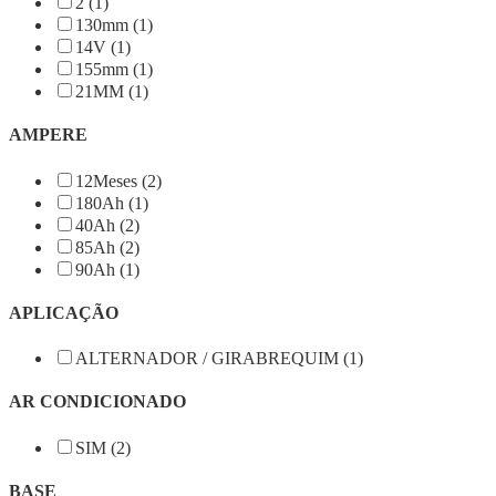
2 (1)
130mm (1)
14V (1)
155mm (1)
21MM (1)
AMPERE
12Meses (2)
180Ah (1)
40Ah (2)
85Ah (2)
90Ah (1)
APLICAÇÃO
ALTERNADOR / GIRABREQUIM (1)
AR CONDICIONADO
SIM (2)
BASE