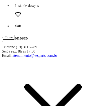
Lista de desejos
Sair
Fale Conosco
Close
Telefone (19) 3115-7891
Seg à sex. 8h às 17:30
Email:
atendimento@wsparts.com.br