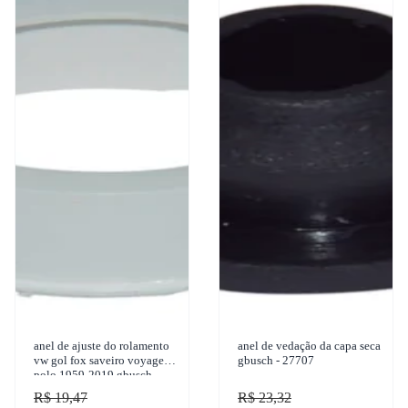
anel de ajuste do rolamento
anel de vedação da capa seca
vw gol fox saveiro voyage
gbusch - 27707
polo 1959-2019 gbusch -
39712
R$ 19,47
R$ 23,32