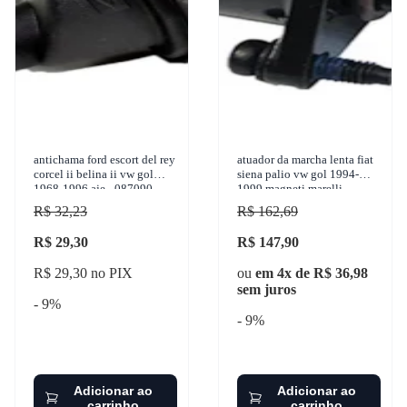
antichama ford escort del rey
atuador da marcha lenta fiat
corcel ii belina ii vw gol
siena palio vw gol 1994-
1968-1996 aje - 087090
1999 magneti marelli -
40396502
R$ 32,23
R$ 162,69
R$ 29,30
R$ 147,90
R$ 29,30 no PIX
ou
em 4x de R$ 36,98
sem juros
- 9%
- 9%
Adicionar ao
Adicionar ao
carrinho
carrinho