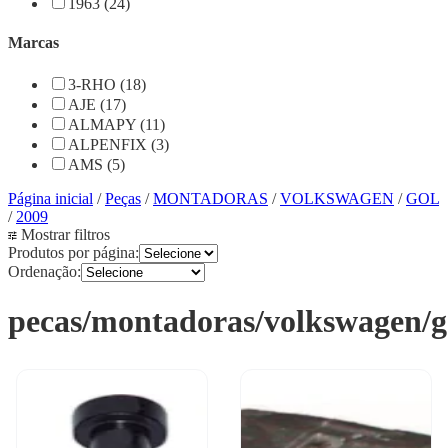
1963 (24)
Marcas
3-RHO (18)
AJE (17)
ALMAPY (11)
ALPENFIX (3)
AMS (5)
Página inicial
/
Peças
/
MONTADORAS
/
VOLKSWAGEN
/
GOL
/
2009
Mostrar filtros
Produtos por página:
Ordenação:
pecas/montadoras/volkswagen/g