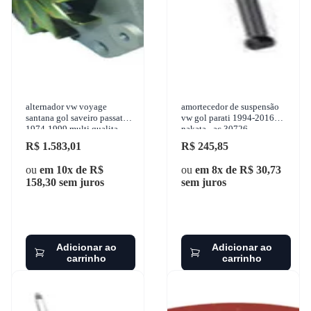
alternador vw voyage
amortecedor de suspensão
santana gol saveiro passat
vw gol parati 1994-2016
1974-1999 multi qualita -
nakata - ac 30726
mq0581
R$ 1.583,01
R$ 245,85
ou
em 10x de R$
ou
em 8x de R$ 30,73
158,30 sem juros
sem juros
Adicionar ao
Adicionar ao
carrinho
carrinho