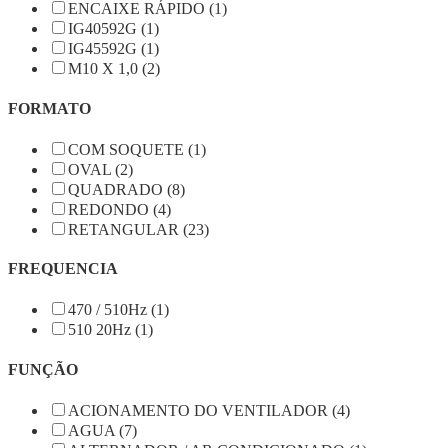
ENCAIXE RÁPIDO (1)
IG40592G (1)
IG45592G (1)
M10 X 1,0 (2)
FORMATO
COM SOQUETE (1)
OVAL (2)
QUADRADO (8)
REDONDO (4)
RETANGULAR (23)
FREQUENCIA
470 / 510Hz (1)
510 20Hz (1)
FUNÇÃO
ACIONAMENTO DO VENTILADOR (4)
AGUA (7)