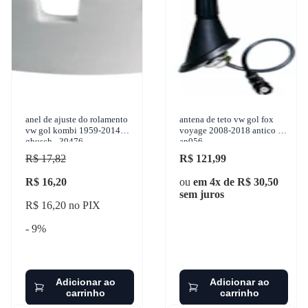
anel de ajuste do rolamento
antena de teto vw gol fox
vw gol kombi 1959-2014
voyage 2008-2018 antico -
gbusch - 39476
an056
R$ 17,82
R$ 121,99
R$ 16,20
ou
em 4x de R$ 30,50
sem juros
R$ 16,20 no PIX
- 9%
Adicionar ao
Adicionar ao
carrinho
carrinho