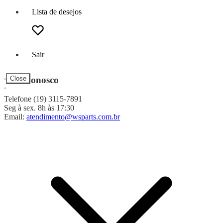
Lista de desejos
Sair
Fale Conosco
Close
Telefone (19) 3115-7891
Seg à sex. 8h às 17:30
Email:
atendimento@wsparts.com.br