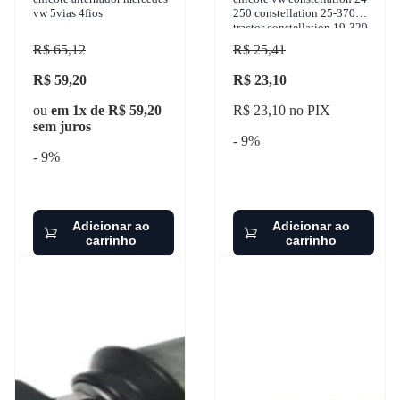
vw 5vias 4fios
250 constellation 25-370
tractor constellation 19-320
titan constellat
R$ 65,12
R$ 25,41
R$ 59,20
R$ 23,10
ou
em 1x de R$ 59,20
R$ 23,10 no PIX
sem juros
- 9%
- 9%
Adicionar ao
Adicionar ao
carrinho
carrinho