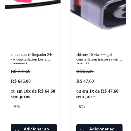
chave seta c/ limpador 24v
chicote 10 vias vw gol
vw constellation kostal
constellation tractor saveiro
10098994
ete5147
R$ 710,60
R$ 52,36
R$ 646,00
R$ 47,60
ou
em 10x de R$ 64,60
ou
em 1x de R$ 47,60
sem juros
sem juros
- 9%
- 9%
Adicionar ao
Adicionar ao