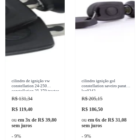
cilindro de ignição vw
cilindro ignição gol
constellation 24-250
constellation saveiro parati -
constellation 25-370 tractor
lcg0242
constellation 19-320 tita
R$ 131,34
R$ 205,15
R$ 119,40
R$ 186,50
ou
em 3x de R$ 39,80
ou
em 6x de R$ 31,08
sem juros
sem juros
- 9%
- 9%