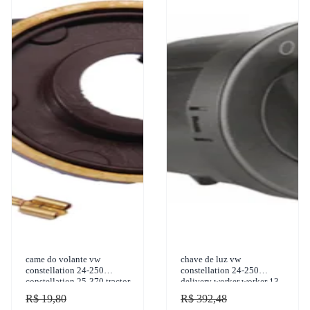
came do volante vw
chave de luz vw
constellation 24-250
constellation 24-250
constellation 25-370 tractor
delivery worker worker 13-
constellation 19-320 titan co
180 cn 2002-2015 kostal -
R$ 19,80
R$ 392,48
4052360