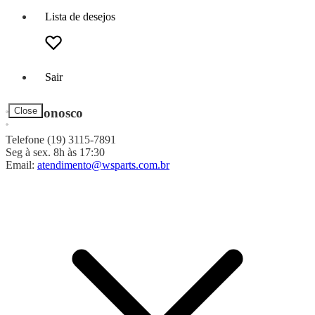
Lista de desejos
Sair
Fale Conosco
Close
Telefone (19) 3115-7891
Seg à sex. 8h às 17:30
Email:
atendimento@wsparts.com.br