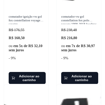
comutador ignição vw gol
comutador vw gol
fox constellation voyage
constellation fox polo
saveiro
voyage 1998-2018 facobras -
940.1170
R$ 176,55
R$ 238,48
R$ 160,50
R$ 216,80
ou
em 5x de R$ 32,10
ou
em 7x de R$ 30,97
sem juros
sem juros
- 9%
- 9%
Adicionar ao
Adicionar ao
carrinho
carrinho