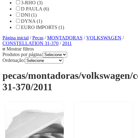
3-RHO (3)
D PAULA (6)
DNI (1)
DYNA (1)
EURO IMPORTS (1)
Página inicial
/
Peças
/
MONTADORAS
/
VOLKSWAGEN
/
CONSTELLATION 31-370
/
2011
Mostrar filtros
Produtos por página:
Ordenação:
pecas/montadoras/volkswagen/co
31-370/2011