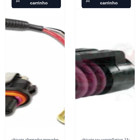
carrinho
carrinho
chicote alternador mercedes
chicote vw constellation 24-