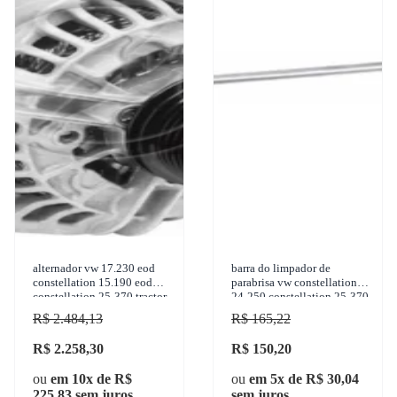
alternador vw 17.230 eod
barra do limpador de
constellation 15.190 eod
parabrisa vw constellation
constellation 25-370 tractor
24-250 constellation 25-370
constellation
tractor constellation
R$ 2.484,13
R$ 165,22
R$ 2.258,30
R$ 150,20
ou
em 10x de R$
ou
em 5x de R$ 30,04
225,83 sem juros
sem juros