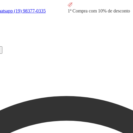
hatsapp
(19) 98377-0335
1ª Compra com
10% de desconto