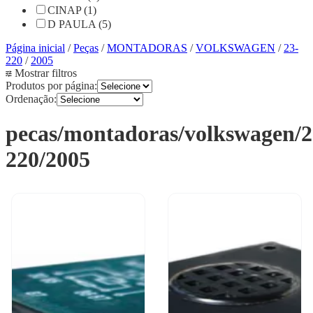
CINAP (1)
D PAULA (5)
Página inicial
/
Peças
/
MONTADORAS
/
VOLKSWAGEN
/
23-
220
/
2005
Mostrar filtros
Produtos por página:
Ordenação:
pecas/montadoras/volkswagen/2
220/2005