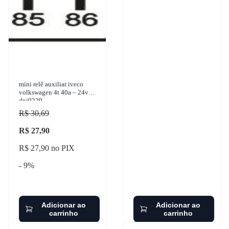
míni relê auxiliar iveco
volkswagen 4t 40a – 24v
dni0229
R$ 30,69
R$ 27,90
R$ 27,90 no PIX
- 9%
Adicionar ao
Adicionar ao
carrinho
carrinho