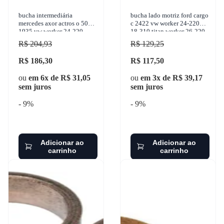
bucha intermediária
bucha lado motriz ford cargo
mercedes axor actros o 500 ls
c 2422 vw worker 24-220
1935 vw worker 24-220
18-310 titan worker 26-220
1987-2012 sulcarbon -
23-220 1950-2011 sulcarbon
R$ 204,93
R$ 129,25
sc1060-std
- sc2
R$ 186,30
R$ 117,50
ou
em 6x de R$ 31,05
ou
em 3x de R$ 39,17
sem juros
sem juros
- 9%
- 9%
Adicionar ao
Adicionar ao
carrinho
carrinho