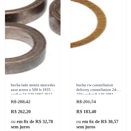
bucha lado motriz mercedes
bucha vw constellation
axor actros o 500 ls 1935 vw
delivery constellation 24-
worker 24-220 1987-2012
250 worker 8-120 1981-
sulcarbon - sc885-std
2015 sulcarbon - sc2048-std
R$ 288,42
R$ 201,74
R$ 262,20
R$ 183,40
ou
em 8x de R$ 32,78
ou
em 6x de R$ 30,57
sem juros
sem juros