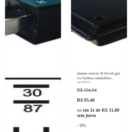
alarme sonoro 4t bivolt gm
vw ônibus caminhões
dni0513
R$ 104,94
R$ 95,40
ou
em 3x de R$ 31,80
sem juros
- 9%