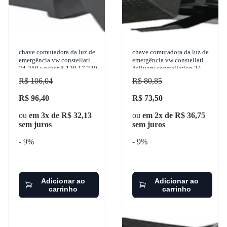
chave comutadora da luz de
chave comutadora da luz de
emergência vw constellation
emergência vw constellation
24-250 worker 8-120 17.230
delivery constellation 24-
eod 2001-2015 ko
250 worker 17.230 eod
R$ 106,04
R$ 80,85
2001-2015
R$ 96,40
R$ 73,50
ou
em 3x de R$ 32,13
ou
em 2x de R$ 36,75
sem juros
sem juros
- 9%
- 9%
Adicionar ao
Adicionar ao
carrinho
carrinho