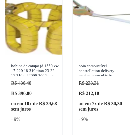
bobina de campo jd 1550 vw
boia combustível
17-220 18-310 titan 23-220
constellation delivery
17.210 od 2000-2006 cinap -
worker tanqu plástic
76713738
R$ 436,48
R$ 233,31
R$ 396,80
R$ 212,10
ou
em 10x de R$ 39,68
ou
em 7x de R$ 30,30
sem juros
sem juros
- 9%
- 9%