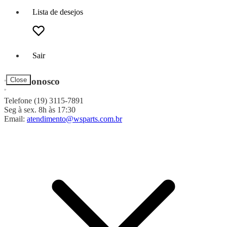
Lista de desejos
Sair
Fale Conosco
Close
Telefone (19) 3115-7891
Seg à sex. 8h às 17:30
Email:
atendimento@wsparts.com.br