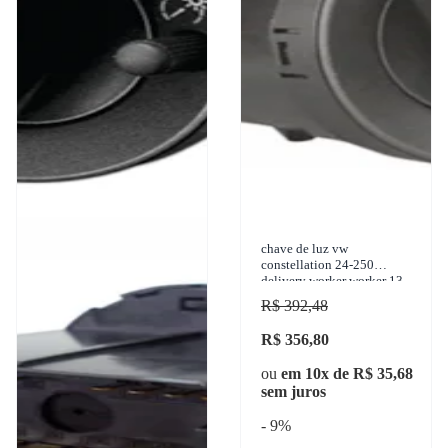
chave de luz vw
constellation 24-250
delivery worker worker 13-
180 cn 2002-2015 kostal -
R$ 392,48
4052360
R$ 356,80
ou
em 10x de R$ 35,68
sem juros
- 9%