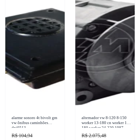
alarme sonoro 4t bivolt gm
alternador vw 8-120 8-150
vw ônibus caminhões
worker 13-180 cn worker 17-
dni0513
180 worker 24-220 1987-
2011 z.m. - 90.1
R$ 104,94
R$ 2.075,48