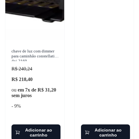
chave de luz com dimmer
para caminhão constellation
dni-2160
R$ 240,24
R$ 218,40
ou
em 7x de R$ 31,20
sem juros
- 9%
Adicionar ao
Adicionar ao
carrinho
carrinho