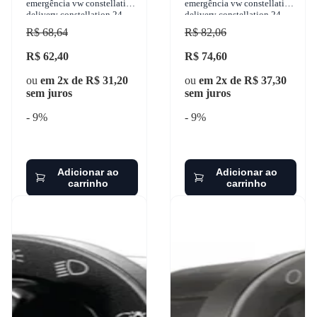
emergência vw constellation
emergência vw constellation
delivery constellation 24-
delivery constellation 24-
250 worker 8-120 1997-
250 worker 8-120 1997-
R$ 68,64
R$ 82,06
2015 mari
2015 mari
R$ 62,40
R$ 74,60
ou
em 2x de R$ 31,20
ou
em 2x de R$ 37,30
sem juros
sem juros
- 9%
- 9%
Adicionar ao
Adicionar ao
carrinho
carrinho