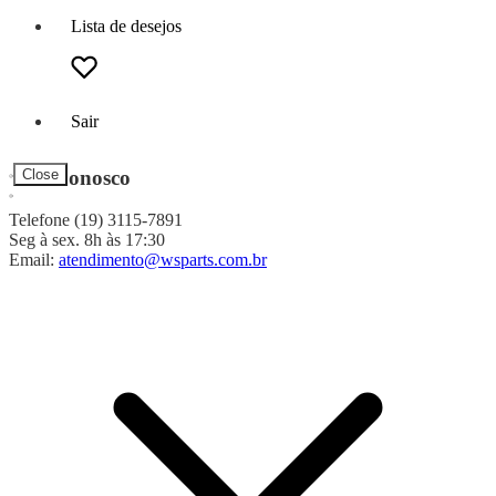
Lista de desejos
Sair
Fale Conosco
Close
Telefone (19) 3115-7891
Seg à sex. 8h às 17:30
Email:
atendimento@wsparts.com.br