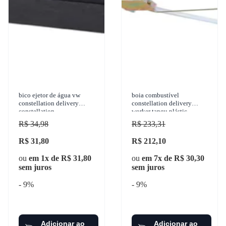
bico ejetor de água vw
boia combustível
constellation delivery
constellation delivery
constellation
worker tanqu plástic
R$ 34,98
R$ 233,31
R$ 31,80
R$ 212,10
ou
em 1x de R$ 31,80
ou
em 7x de R$ 30,30
sem juros
sem juros
- 9%
- 9%
Adicionar ao
Adicionar ao