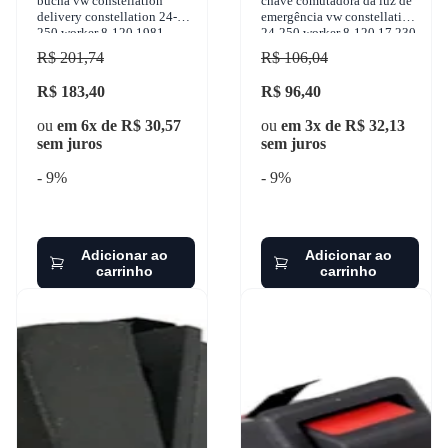
bucha vw constellation
chave comutadora da luz de
delivery constellation 24-
emergência vw constellation
250 worker 8-120 1981-
24-250 worker 8-120 17.230
2015 sulcarbon - sc2048-std
eod 2001-2015 ko
R$ 201,74
R$ 106,04
R$ 183,40
R$ 96,40
ou
em 6x de R$ 30,57
ou
em 3x de R$ 32,13
sem juros
sem juros
- 9%
- 9%
Adicionar ao
Adicionar ao
carrinho
carrinho