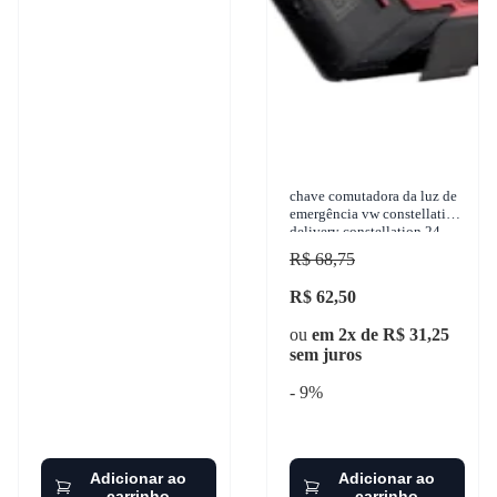
chave comutadora da luz de
emergência vw constellation
delivery constellation 24-
250 worker 8-120 1986-
R$ 68,75
2015 ospi
R$ 62,50
ou
em 2x de R$ 31,25
sem juros
- 9%
Adicionar ao
Adicionar ao
carrinho
carrinho