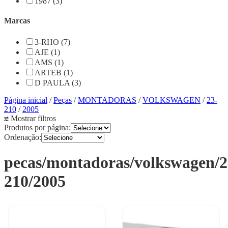
1987 (3)
Marcas
3-RHO (7)
AJE (1)
AMS (1)
ARTEB (1)
D PAULA (3)
Página inicial
/
Peças
/
MONTADORAS
/
VOLKSWAGEN
/
23-
210
/
2005
Mostrar filtros
Produtos por página:
Ordenação:
pecas/montadoras/volkswagen/2
210/2005