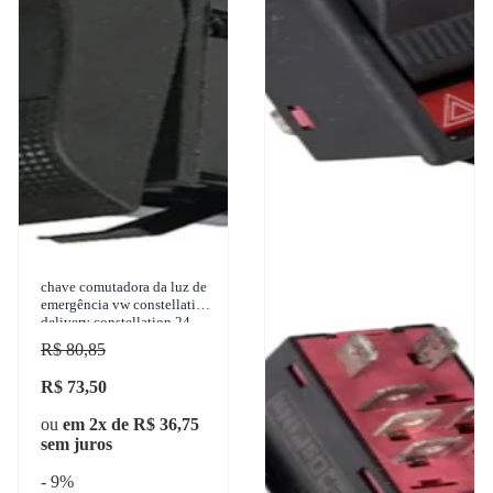
chave comutadora da luz de
emergência vw constellation
delivery constellation 24-
250 worker 17.230 eod
R$ 80,85
2001-2015
R$ 73,50
ou
em 2x de R$ 36,75
sem juros
- 9%