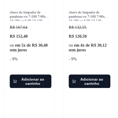
chave do limpador de
chave do limpador de
parabrisa vw 7-100 7-90s
parabrisa vw 7-100 7-90s
16.180 co 6-90 13-130
16.180 co 6-90 13-130
1980-1999 marilia -
1980-1999 ospina - 052225
R$ 167,64
R$ 132,55
im12122
R$ 152,40
R$ 120,50
ou
em 5x de R$ 30,48
ou
em 4x de R$ 30,12
sem juros
sem juros
- 9%
- 9%
Adicionar ao
Adicionar ao
carrinho
carrinho