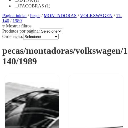
DYNA (1)
FACOBRAS (1)
Página inicial
/
Peças
/
MONTADORAS
/
VOLKSWAGEN
/
11-
140
/
1989
Mostrar filtros
Produtos por página:
Ordenação:
pecas/montadoras/volkswagen/1
140/1989