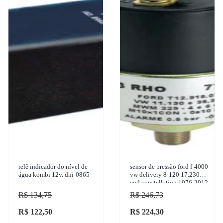
relê indicador do nível de
sensor de pressão ford f-4000
água kombi 12v. dni-0865
vw delivery 8-120 17.230
eod constellation 1976-2012
3-rho - 7700
R$ 134,75
R$ 246,73
R$ 122,50
R$ 224,30