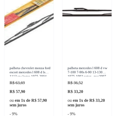
palheta chevrolet monza ford
palheta mercedes l 608 d vw
escort mercedes l 608 d ls
7-100 7-90s 6-90 13-130
1113 vw logus 1975-2004
1975-1992 vetor - pvc2097
dyna - 097
R$ 63,69
R$ 36,52
R$ 57,90
R$ 33,20
ou
em 1x de R$ 57,90
ou
em 1x de R$ 33,20
sem juros
sem juros
- 9%
- 9%