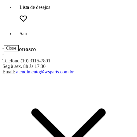
Lista de desejos
Sair
Fale Conosco
Close
Telefone (19) 3115-7891
Seg à sex. 8h às 17:30
Email:
atendimento@wsparts.com.br