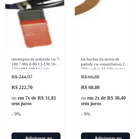
interruptor de reduzida vw 7-
kit buchas do motor de
100 7-90s 6-90 13-130 16-
partida vw constellation 24-
170 1981-1994 kostal -
250 worker 24-220 tractor
2105015
19-320 titan 18-310 titan
R$ 244,97
R$ 66,88
constella
R$ 222,70
R$ 60,80
ou
em 7x de R$ 31,81
ou
em 2x de R$ 30,40
sem juros
sem juros
- 9%
- 9%
Adicionar ao
Adicionar ao