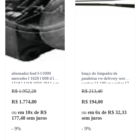
alternador ford f-11000
braço do limpador de
mercedes l 1620 l 608 d l
parabrisa vw delivery worker
1518 l 1418 1950-2011 z.m.
worker 13-180 cn worker 17-
- 90.101.08
180 worker 24-220 1982-
R$ 1.952,28
R$ 213,40
2015 granero
R$ 1.774,80
R$ 194,00
ou
em 10x de R$
ou
em 6x de R$ 32,33
177,48 sem juros
sem juros
- 9%
- 9%