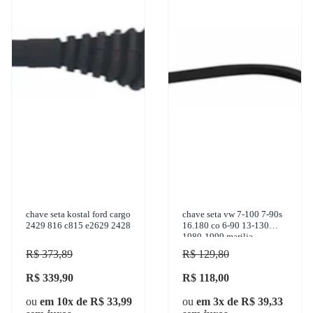
chave seta kostal ford cargo
chave seta vw 7-100 7-90s
2429 816 c815 e2629 2428
16.180 co 6-90 13-130
1980-1999 marilia -
im11107
R$ 373,89
R$ 129,80
R$ 339,90
R$ 118,00
ou
em 10x de R$ 33,99
ou
em 3x de R$ 39,33