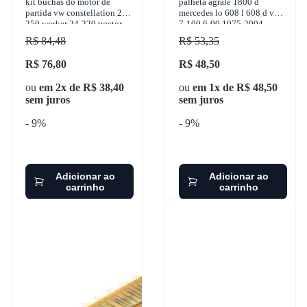
kit buchas do motor de
palheta agrale 1800 d
partida vw constellation 24-
mercedes lo 608 l 608 d vw
250 worker 24-220 tractor
7-100 6-90 1975-2004
19-320 titan 18-310 titan
granero - gf208
R$ 84,48
R$ 53,35
constella
R$ 76,80
R$ 48,50
ou
em 2x de R$ 38,40
ou
em 1x de R$ 48,50
sem juros
sem juros
- 9%
- 9%
Adicionar ao
Adicionar ao
carrinho
carrinho