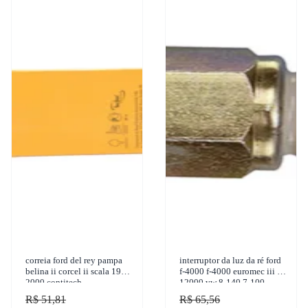
correia ford del rey pampa
interruptor da luz da ré ford
belina ii corcel ii scala 1981-
f-4000 f-4000 euromec iii f-
2000 contitech -
12000 vw 8-140 7-100
avx10x1175
1976-2011 marflex - 7534
R$ 51,81
R$ 65,56