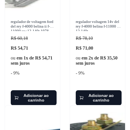
regulador de voltagem ford
regulador voltagem 14v del
del rey f-4000 belina ii f-
rey f-4000 belina f-11000 vw
11000 vw 12-140t 1978-
12-140t
2005 gauss - ga058r
R$ 60,18
R$ 78,10
R$ 54,71
R$ 71,00
ou
em 1x de R$ 54,71
ou
em 2x de R$ 35,50
sem juros
sem juros
- 9%
- 9%
Adicionar ao
Adicionar ao
carrinho
carrinho