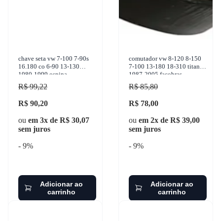
chave seta vw 7-100 7-90s
comutador vw 8-120 8-150
16.180 co 6-90 13-130
7-100 13-180 18-310 titan
1980-1999 ospina
1987-2005 facobras -
940.1135
R$ 99,22
R$ 85,80
R$ 90,20
R$ 78,00
ou
em 3x de R$ 30,07
ou
em 2x de R$ 39,00
sem juros
sem juros
- 9%
- 9%
Adicionar ao
Adicionar ao
carrinho
carrinho