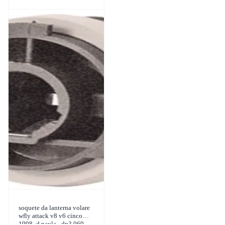
soquete da lanterna volare
wfly attack v8 v6 cinco
1998- d paula - dp3.069