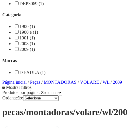
DEP3069 (1)
Categoria
1900 (1)
1900 e (1)
1901 (1)
2008 (1)
2009 (1)
Marcas
D PAULA (1)
Página inicial
/
Peças
/
MONTADORAS
/
VOLARE
/
WL
/
2009
Mostrar filtros
Produtos por página:
Ordenação:
pecas/montadoras/volare/wl/200