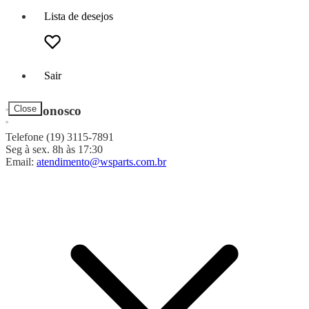
Lista de desejos
Sair
Fale Conosco
Close
Telefone (19) 3115-7891
Seg à sex. 8h às 17:30
Email:
atendimento@wsparts.com.br