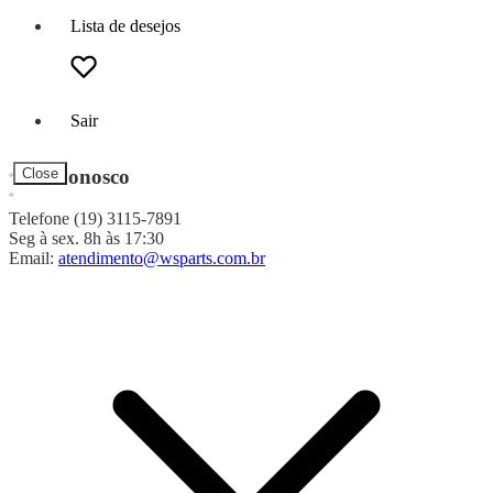
Lista de desejos
Sair
Fale Conosco
Close
Telefone (19) 3115-7891
Seg à sex. 8h às 17:30
Email:
atendimento@wsparts.com.br