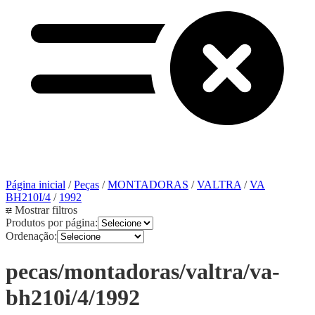
Página inicial
/
Peças
/
MONTADORAS
/
VALTRA
/
VA
BH210I/4
/
1992
Mostrar filtros
Produtos por página:
Ordenação:
pecas/montadoras/valtra/va-
bh210i/4/1992