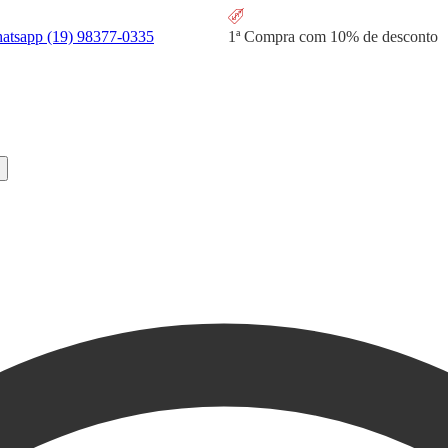
hatsapp
(19) 98377-0335
1ª Compra com
10% de desconto