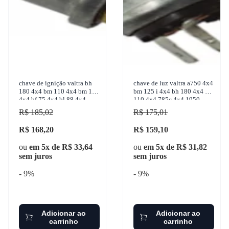
chave de ignição valtra bh
chave de luz valtra a750 4x4
180 4x4 bm 110 4x4 bm 100
bm 125 i 4x4 bh 180 4x4 bm
4x4 bf 75 4x4 bl 88 4x4
110 4x4 785c 4x4 1950-
1999-2017 facobras -
2017 facobras - 910.1090
R$ 185,02
R$ 175,01
906.1093
R$ 168,20
R$ 159,10
ou
em 5x de R$ 33,64
ou
em 5x de R$ 31,82
sem juros
sem juros
- 9%
- 9%
Adicionar ao
Adicionar ao
carrinho
carrinho