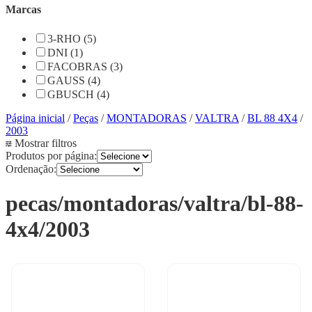
Marcas
3-RHO (5)
DNI (1)
FACOBRAS (3)
GAUSS (4)
GBUSCH (4)
Página inicial
/
Peças
/
MONTADORAS
/
VALTRA
/
BL 88 4X4
/
2003
Mostrar filtros
Produtos por página:
Ordenação:
pecas/montadoras/valtra/bl-88-
4x4/2003