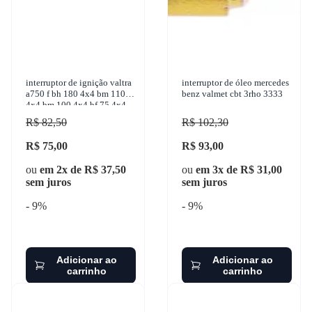
interruptor de ignição valtra
interruptor de óleo mercedes
a750 f bh 180 4x4 bm 110
benz valmet cbt 3rho 3333
4x4 bm 100 4x4 bf 75 4x4
1999-2017 marzu - a127
R$ 82,50
R$ 102,30
R$ 75,00
R$ 93,00
ou
em 2x de R$ 37,50
ou
em 3x de R$ 31,00
sem juros
sem juros
- 9%
- 9%
Adicionar ao
Adicionar ao
carrinho
carrinho