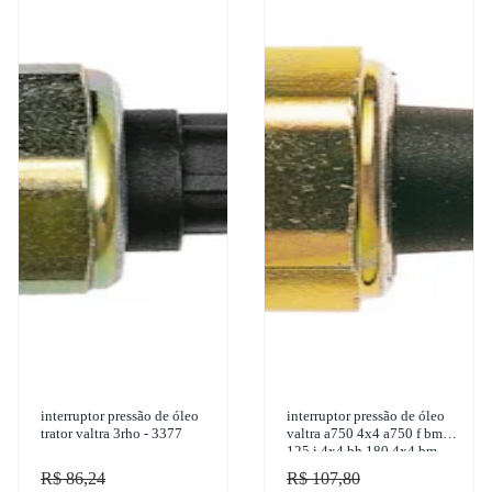
interruptor pressão de óleo
interruptor pressão de óleo
trator valtra 3rho - 3377
valtra a750 4x4 a750 f bm
125 i 4x4 bh 180 4x4 bm
110 4x4 1950-2017 3-rho -
R$ 86,24
R$ 107,80
3332