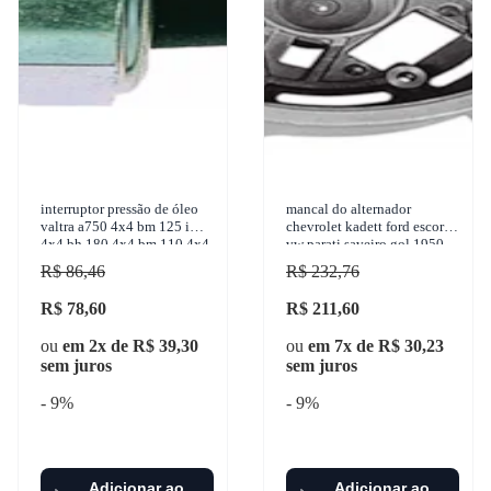
interruptor pressão de óleo
mancal do alternador
valtra a750 4x4 bm 125 i
chevrolet kadett ford escort
4x4 bh 180 4x4 bm 110 4x4
vw parati saveiro gol 1950-
785c 4x4 1950-2017 3-rho -
2017 zen - 3343
R$ 86,46
R$ 232,76
3392
R$ 78,60
R$ 211,60
ou
em 2x de R$ 39,30
ou
em 7x de R$ 30,23
sem juros
sem juros
- 9%
- 9%
Adicionar ao
Adicionar ao