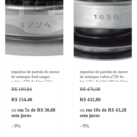
impulsor de partida do motor
impulsor de partida do motor
de arranque ford ranger
de arranque valtra a750 4x4
valtra a750 4x4 bm 125 i
bm 125 i 4x4 bh 180 4x4 bm
4x4 bh 180 4x4 bm 110 4x4
110 4x4 785c 4x4 1950-
R$ 169,84
R$ 476,08
1950-2017 zen -
2017 zen - 105
R$ 154,40
R$ 432,80
ou
em 5x de R$ 30,88
ou
em 10x de R$ 43,28
sem juros
sem juros
- 9%
- 9%