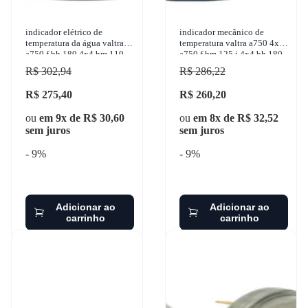
indicador elétrico de
indicador mecânico de
temperatura da água valtra
temperatura valtra a750 4x4
a750 f bh 180 4x4 bm 110
a750 f bm 125 i 4x4 bh 180
4x4 785c 4x4 785c 4x2
4x4 bm 110 4x4 1985-2017
R$ 302,94
R$ 286,22
1985-2017 turotest - 300
turotest - 302431
R$ 275,40
R$ 260,20
ou
em 9x de R$ 30,60
ou
em 8x de R$ 32,52
sem juros
sem juros
- 9%
- 9%
Adicionar ao
Adicionar ao
carrinho
carrinho