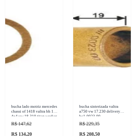
bucha lado motriz mercedes
bucha sinterizada valtra
chassi of 1418 valtra bh 180
a750 vw 17.230 delivery
4x4 vw 18-310 titan worker
bc1-0023-00
26-220 worker 24-220 195
R$ 147,62
R$ 229,35
R$ 134,20
R$ 208,50