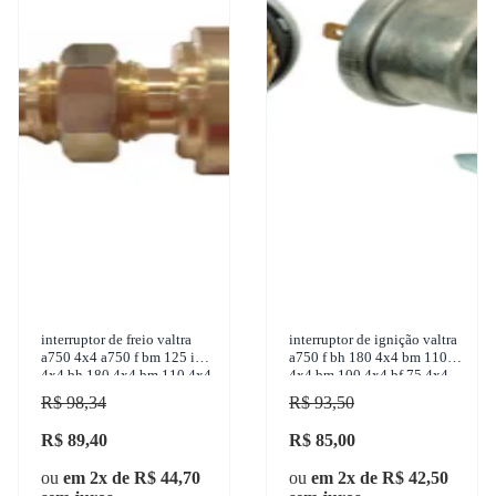
interruptor de freio valtra
interruptor de ignição valtra
a750 4x4 a750 f bm 125 i
a750 f bh 180 4x4 bm 110
4x4 bh 180 4x4 bm 110 4x4
4x4 bm 100 4x4 bf 75 4x4
1950-2017 3-rho - 317
1999-2017 marzu - a117
R$ 98,34
R$ 93,50
R$ 89,40
R$ 85,00
ou
em 2x de R$ 44,70
ou
em 2x de R$ 42,50