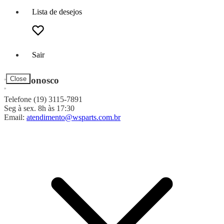
Lista de desejos
Sair
Fale Conosco
Close
Telefone (19) 3115-7891
Seg à sex. 8h às 17:30
Email:
atendimento@wsparts.com.br