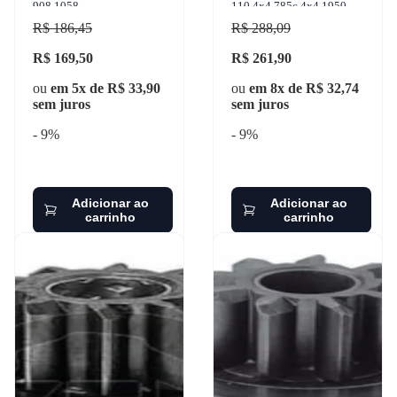
908.1058
110 4x4 785c 4x4 1950-
2017 vdo - d10001r
R$ 186,45
R$ 288,09
R$ 169,50
R$ 261,90
ou
em 5x de R$ 33,90
ou
em 8x de R$ 32,74
sem juros
sem juros
- 9%
- 9%
Adicionar ao
Adicionar ao
carrinho
carrinho