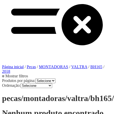
Página inicial
/
Peças
/
MONTADORAS
/
VALTRA
/
BH165
/
2018
Mostrar filtros
Produtos por página:
Ordenação:
pecas/montadoras/valtra/bh165
Nenhum produto encontrado