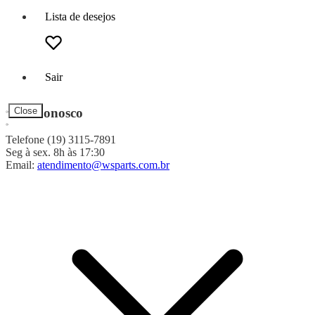
Lista de desejos
Sair
Fale Conosco
Close
Telefone (19) 3115-7891
Seg à sex. 8h às 17:30
Email:
atendimento@wsparts.com.br