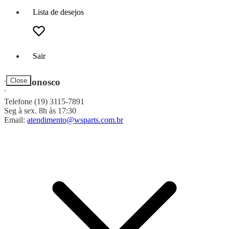
Lista de desejos
Sair
Fale Conosco
Close
Telefone (19) 3115-7891
Seg à sex. 8h às 17:30
Email:
atendimento@wsparts.com.br