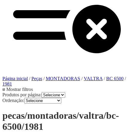
Página inicial
/
Peças
/
MONTADORAS
/
VALTRA
/
BC 6500
/
1981
Mostrar filtros
Produtos por página:
Ordenação:
pecas/montadoras/valtra/bc-
6500/1981