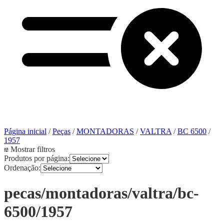
Página inicial
/
Peças
/
MONTADORAS
/
VALTRA
/
BC 6500
/
1957
Mostrar filtros
Produtos por página:
Ordenação:
pecas/montadoras/valtra/bc-
6500/1957