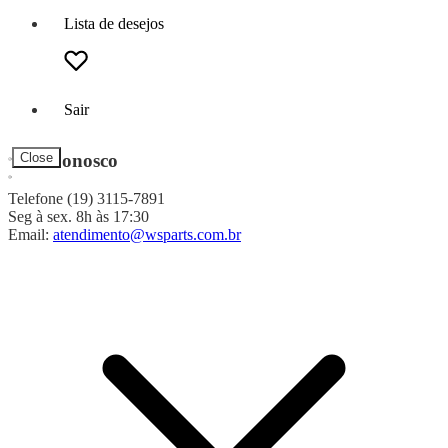
Lista de desejos
Sair
Fale Conosco
Close
Telefone (19) 3115-7891
Seg à sex. 8h às 17:30
Email:
atendimento@wsparts.com.br