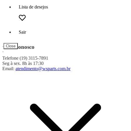
Lista de desejos
Sair
Fale Conosco
Close
Telefone (19) 3115-7891
Seg à sex. 8h às 17:30
Email:
atendimento@wsparts.com.br