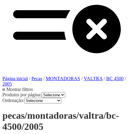
Página inicial
/
Peças
/
MONTADORAS
/
VALTRA
/
BC 4500
/
2005
Mostrar filtros
Produtos por página:
Ordenação:
pecas/montadoras/valtra/bc-
4500/2005