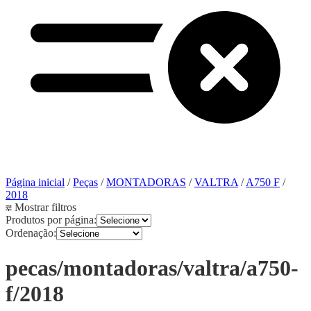
Página inicial
/
Peças
/
MONTADORAS
/
VALTRA
/
A750 F
/
2018
Mostrar filtros
Produtos por página:
Ordenação:
pecas/montadoras/valtra/a750-
f/2018