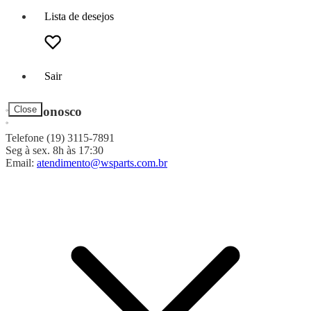
Lista de desejos
Sair
Fale Conosco
Close
Telefone (19) 3115-7891
Seg à sex. 8h às 17:30
Email:
atendimento@wsparts.com.br