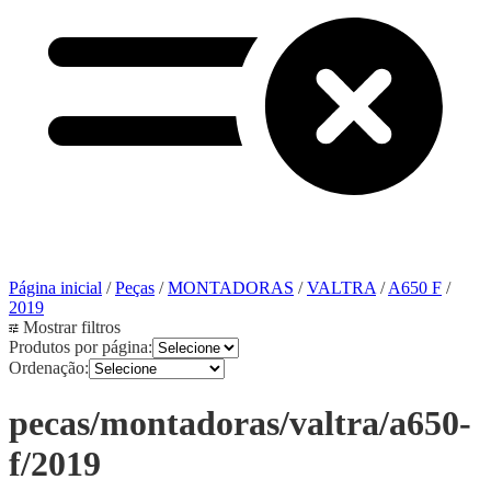
Página inicial
/
Peças
/
MONTADORAS
/
VALTRA
/
A650 F
/
2019
Mostrar filtros
Produtos por página:
Ordenação:
pecas/montadoras/valtra/a650-
f/2019