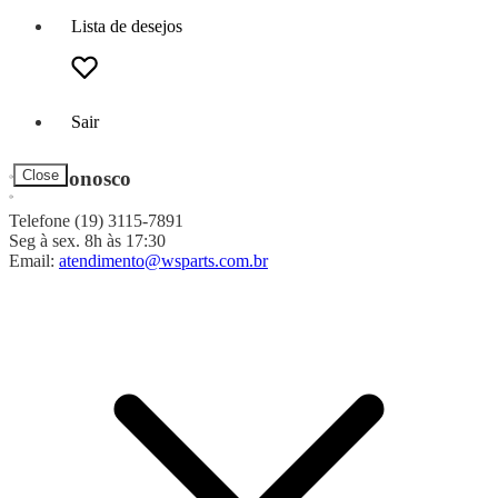
Lista de desejos
Sair
Fale Conosco
Close
Telefone (19) 3115-7891
Seg à sex. 8h às 17:30
Email:
atendimento@wsparts.com.br