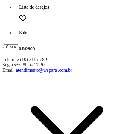
Lista de desejos
Sair
Fale Conosco
Close
Telefone (19) 3115-7891
Seg à sex. 8h às 17:30
Email:
atendimento@wsparts.com.br