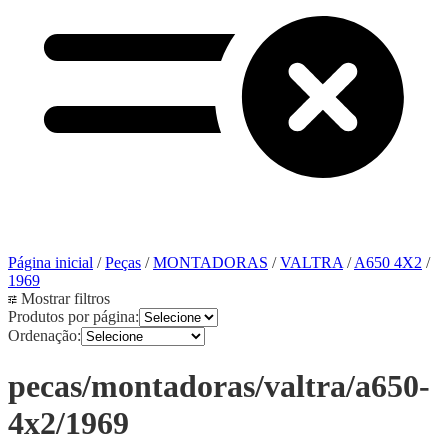
Página inicial
/
Peças
/
MONTADORAS
/
VALTRA
/
A650 4X2
/
1969
Mostrar filtros
Produtos por página:
Ordenação:
pecas/montadoras/valtra/a650-
4x2/1969