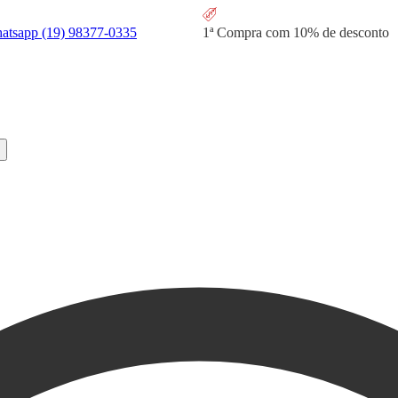
hatsapp
(19) 98377-0335
1ª Compra com
10% de desconto