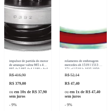
impulsor de partida do motor
rolamento de embreagem
de arranque valtra 985 s 4x4
mercedes oh 1519 l 1513 o
885 4x2 885 4x4 1180 s 4x4
371 of 1519 ls 1935 1950-
1680 s 4x4 1989-2001 zen -
2011 nsk - 6205ddu
R$ 416,90
R$ 52,14
0392
R$ 379,00
R$ 47,40
ou
em 10x de R$ 37,90
ou
em 1x de R$ 47,40
sem juros
sem juros
- 9%
- 9%