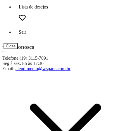
Lista de desejos
Sair
Fale Conosco
Close
Telefone (19) 3115-7891
Seg à sex. 8h às 17:30
Email:
atendimento@wsparts.com.br