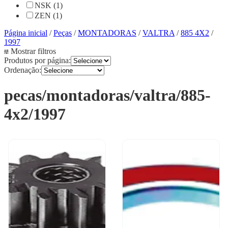
NSK (1)
ZEN (1)
Página inicial
/
Peças
/
MONTADORAS
/
VALTRA
/
885 4X2
/
1997
Mostrar filtros
Produtos por página:
Ordenação:
pecas/montadoras/valtra/885-
4x2/1997