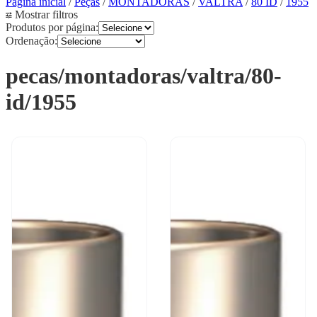
Página inicial
/
Peças
/
MONTADORAS
/
VALTRA
/
80 ID
/
1955
Mostrar filtros
Produtos por página:
Ordenação:
pecas/montadoras/valtra/80-
id/1955