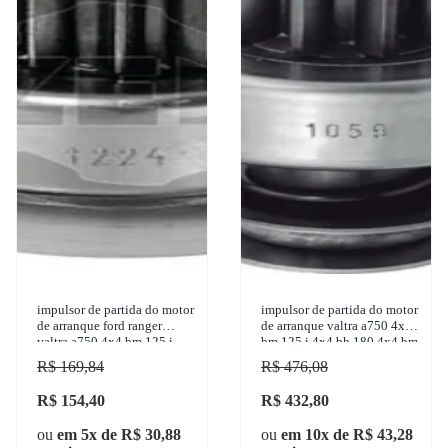
impulsor de partida do motor
impulsor de partida do motor
de arranque ford ranger
de arranque valtra a750 4x4
valtra a750 4x4 bm 125 i
bm 125 i 4x4 bh 180 4x4 bm
4x4 bh 180 4x4 bm 110 4x4
110 4x4 785c 4x4 1950-
R$ 169,84
R$ 476,08
1950-2017 zen -
2017 zen - 105
R$ 154,40
R$ 432,80
ou
em 5x de R$ 30,88
ou
em 10x de R$ 43,28