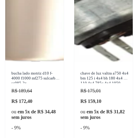
bucha lado motriz d10 f-
chave de luz valtra a750 4x4
4000 f1000 mf275 sulcarbon
bm 125 i 4x4 bh 180 4x4 bm
sc085-2x
110 4x4 785c 4x4 1950-
2017 facobras - 910.1090
R$ 189,64
R$ 175,01
R$ 172,40
R$ 159,10
ou
em 5x de R$ 34,48
ou
em 5x de R$ 31,82
sem juros
sem juros
- 9%
- 9%