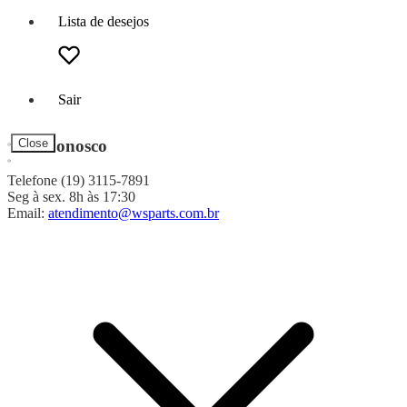
Lista de desejos
Sair
Fale Conosco
Close
Telefone (19) 3115-7891
Seg à sex. 8h às 17:30
Email:
atendimento@wsparts.com.br