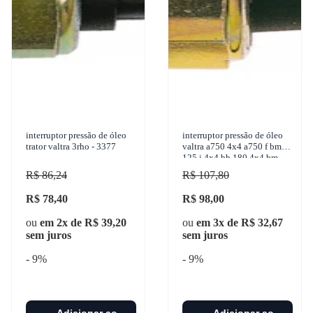
interruptor pressão de óleo
interruptor pressão de óleo
trator valtra 3rho - 3377
valtra a750 4x4 a750 f bm
125 i 4x4 bh 180 4x4 bm
110 4x4 1950-2017 3-rho -
R$ 86,24
R$ 107,80
3332
R$ 78,40
R$ 98,00
ou
em 2x de R$ 39,20
ou
em 3x de R$ 32,67
sem juros
sem juros
- 9%
- 9%
Adicionar ao
Adicionar ao