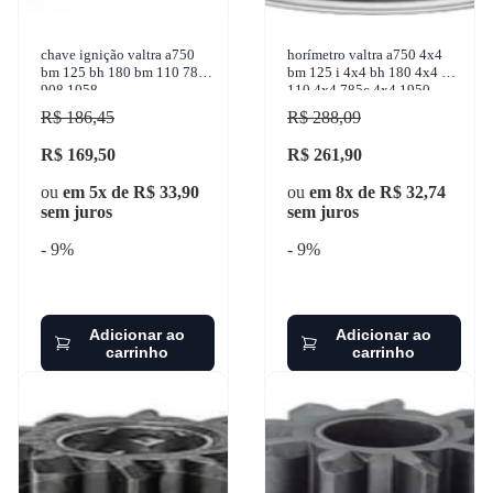
chave ignição valtra a750
horímetro valtra a750 4x4
bm 125 bh 180 bm 110 785c
bm 125 i 4x4 bh 180 4x4 bm
908.1058
110 4x4 785c 4x4 1950-
2017 vdo - d10001r
R$ 186,45
R$ 288,09
R$ 169,50
R$ 261,90
ou
em 5x de R$ 33,90
ou
em 8x de R$ 32,74
sem juros
sem juros
- 9%
- 9%
Adicionar ao
Adicionar ao
carrinho
carrinho