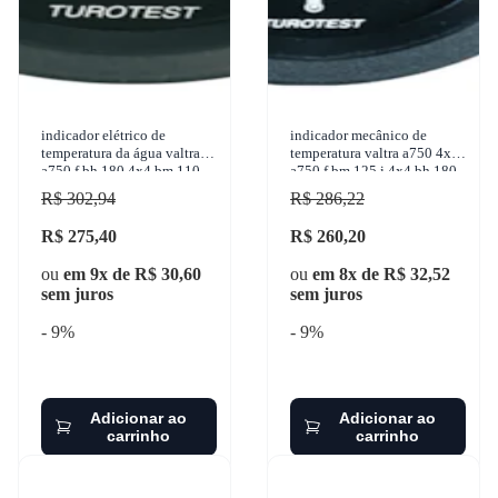
indicador elétrico de
indicador mecânico de
temperatura da água valtra
temperatura valtra a750 4x4
a750 f bh 180 4x4 bm 110
a750 f bm 125 i 4x4 bh 180
4x4 785c 4x4 785c 4x2
4x4 bm 110 4x4 1985-2017
R$ 302,94
R$ 286,22
1985-2017 turotest - 300
turotest - 302431
R$ 275,40
R$ 260,20
ou
em 9x de R$ 30,60
ou
em 8x de R$ 32,52
sem juros
sem juros
- 9%
- 9%
Adicionar ao
Adicionar ao
carrinho
carrinho