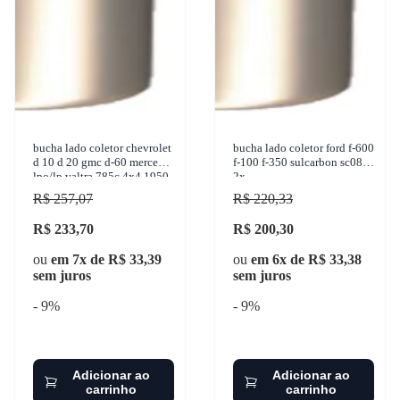
bucha lado coletor chevrolet
bucha lado coletor ford f-600
d 10 d 20 gmc d-60 mercedes
f-100 f-350 sulcarbon sc084-
lpo/lp valtra 785c 4x4 1950-
2x
1994 sulcarbon - sc084-std
R$ 257,07
R$ 220,33
R$ 233,70
R$ 200,30
ou
em 7x de R$ 33,39
ou
em 6x de R$ 33,38
sem juros
sem juros
- 9%
- 9%
Adicionar ao
Adicionar ao
carrinho
carrinho