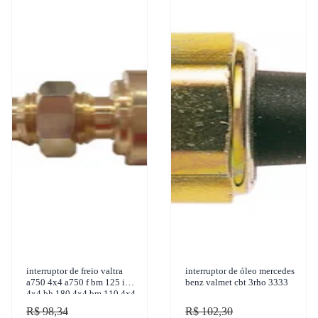
interruptor de freio valtra
interruptor de óleo mercedes
a750 4x4 a750 f bm 125 i
benz valmet cbt 3rho 3333
4x4 bh 180 4x4 bm 110 4x4
1950-2017 3-rho - 317
R$ 98,34
R$ 102,30