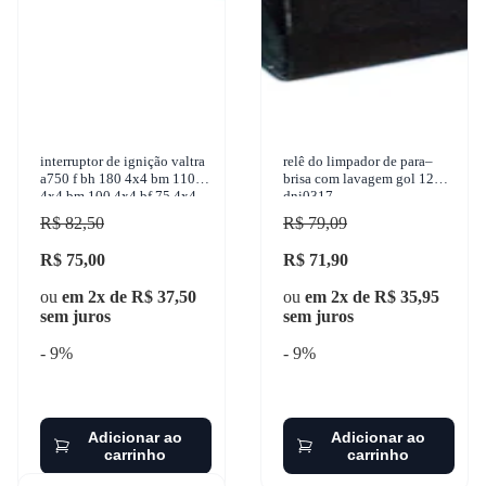
interruptor de ignição valtra
relê do limpador de para–
a750 f bh 180 4x4 bm 110
brisa com lavagem gol 12v
4x4 bm 100 4x4 bf 75 4x4
dni0317
1999-2017 marzu - a127
R$ 82,50
R$ 79,09
R$ 75,00
R$ 71,90
ou
em 2x de R$ 37,50
ou
em 2x de R$ 35,95
sem juros
sem juros
- 9%
- 9%
Adicionar ao
Adicionar ao
carrinho
carrinho