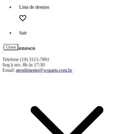
Lista de desejos
Sair
Fale Conosco
Close
Telefone (19) 3115-7891
Seg à sex. 8h às 17:30
Email:
atendimento@wsparts.com.br