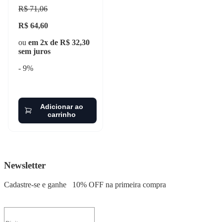
4x4 bf 75 4x4 1967-2005
R$ 71,06
marflex - 345
R$ 64,60
ou
em 2x de R$ 32,30
sem juros
- 9%
Adicionar ao
carrinho
Newsletter
Cadastre-se e ganhe
10% OFF
na primeira compra