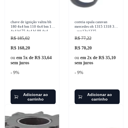
chave de ignição valtra bh
correia opala caravan
180 4x4 bm 110 4x4 bm 100
mercedes oh 1315 1318 371
4x4 bf 75 4x4 bl 88 4x4
- avx13x1325
1999-2017 facobras -
R$ 185,02
R$ 77,22
906.1093
R$ 168,20
R$ 70,20
ou
em 5x de R$ 33,64
ou
em 2x de R$ 35,10
sem juros
sem juros
- 9%
- 9%
Adicionar ao
Adicionar ao
carrinho
carrinho