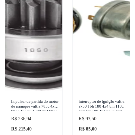
impulsor de partida do motor
interruptor de ignição valtra
de arranque valtra 785c 4x2
a750 f bh 180 4x4 bm 110
685c 4x2 68 1780 4x4 685c
4x4 bm 100 4x4 bf 75 4x4
4x4 1950-2001 zen - 1060
1999-2017 marzu - a117
R$ 236,94
R$ 93,50
R$ 215,40
R$ 85,00